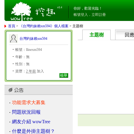
v0.4
你好，歡迎光臨！
帳號登入
．
立即註冊
首頁
>
《台灣約妹賴xm594》個人檔案
> 主題樹
主題樹
回
台灣約妹賴xm594
帳號：llinexm594
年齡：無
性別：無
資歷：
2 年前
加入
檢舉
功能需求大募集
問題狀況回報
網友介紹 wowTree
什麼是外掛主題樹？