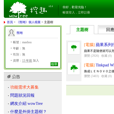
v0.4
你好，歡迎光臨！
帳號登入
．
立即註冊
首頁
>
《熊翊》個人檔案
> 主題樹
主題樹
回
熊翊
帳號：maxhsu
[電腦]
蘋果系列
年齡：無
蘋果不是隨便就可以
性別：無
瀏覽 (2926)
收藏 (0)
資歷：
13 年前
加入
檢舉
[電腦]
Tinkpad W
換成ＬＥＮＯＶＯ之
瀏覽 (3403)
收藏 (0)
功能需求大募集
問題狀況回報
網友介紹 wowTree
什麼是外掛主題樹？