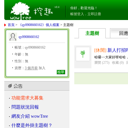
v0.4
你好，歡迎光臨！
帳號登入
．
立即註冊
首頁
>
《qy0908660162》個人檔案
> 主題樹
主題樹
回
qy0908660162
帳號：qy0908660162
[休閒]
新人打招
年齡：無
哈囉~~大家好呀哈哈
性別：無
瀏覽 (275)
收藏 (0)
資歷：
3 個月前
加入
檢舉
功能需求大募集
問題狀況回報
網友介紹 wowTree
什麼是外掛主題樹？