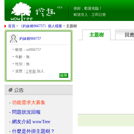
v0.4
你好，歡迎光臨！
帳號登入
．
立即註冊
首頁
>
《約妹賴966757》個人檔案
> 主題樹
主題樹
回
約妹賴966757
帳號：sid966757
年齡：無
性別：無
資歷：
2 年前
加入
檢舉
功能需求大募集
問題狀況回報
網友介紹 wowTree
什麼是外掛主題樹？