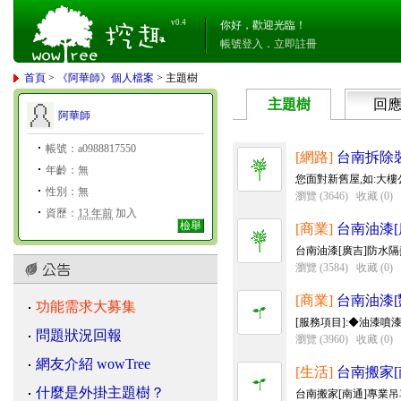
v0.4
你好，歡迎光臨！
帳號登入
．
立即註冊
首頁
>
《阿華師》個人檔案
> 主題樹
主題樹
回
阿華師
帳號：a0988817550
[網路]
台南拆除裝
年齡：無
您面對新舊屋,如:大樓
性別：無
瀏覽 (3646)
收藏 (0)
資歷：
13 年前
加入
檢舉
[商業]
台南油漆[廣
台南油漆[廣吉]防水隔
瀏覽 (3584)
收藏 (0)
[商業]
台南油漆[豔
功能需求大募集
[服務項目]:◆油漆噴漆
問題狀況回報
瀏覽 (3960)
收藏 (0)
網友介紹 wowTree
[生活]
台南搬家[南
什麼是外掛主題樹？
台南搬家[南通]專業吊