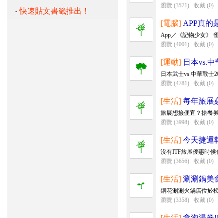
瀏覽 (3571)
收藏 (0)
快速貼文書籤推出！
[電腦]
APP真
App／《記物少女》 雀
瀏覽 (4001)
收藏 (0)
[運動]
日本vs.
日本武士vs.中華戰士2
瀏覽 (4781)
收藏 (0)
[生活]
每年旅展
旅展想撿便宜？搶餐券就
瀏覽 (3998)
收藏 (0)
[生活]
今天捷運
沒有ITF旅展優惠時候也可以去 →1
瀏覽 (3656)
收藏 (0)
[生活]
涮涮鍋美
銅花涮涮火鍋店位於松
瀏覽 (3358)
收藏 (0)
[生活]
拿泡湯券!