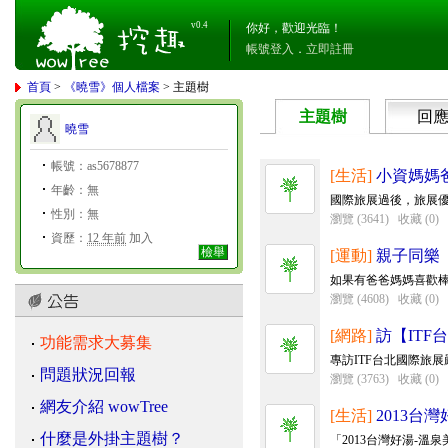
v0.4
你好，歡迎光臨！
帳號登入
．
立即註冊
首頁
>
《曉雪》個人檔案
> 主題樹
主題樹
回
曉雪
帳號：as5678877
[生活]
小資媽媽
年齡：無
國際旅展過後，旅展優
性別：無
瀏覽 (3641)
收藏 (0)
資歷：
12 年前
加入
檢舉
[運動]
親子同樂【
如果有爸爸媽媽喜歡棒
瀏覽 (4608)
收藏 (0)
[網路]
訪【IT
功能需求大募集
專訪ITF台北國際旅展
問題狀況回報
瀏覽 (3763)
收藏 (0)
網友介紹 wowTree
[生活]
2013台
什麼是外掛主題樹？
「2013台灣好湯-溫