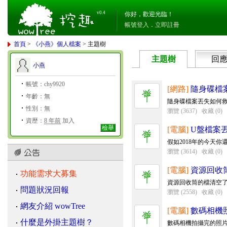
v0.4
你好，歡迎光臨！
帳號登入
．
立即註冊
首頁
>
《小燕》個人檔案
> 主題樹
主題樹
回
小燕
帳號：chy9920
[網路]
隨身碟檔
年齡：無
隨身碟檔案丟失如何救
性別：無
瀏覽 (3637)
收藏 (0)
資歷：
8 年前
加入
檢舉
[電腦]
U盤檔案
假如2018年的今天你
瀏覽 (3614)
收藏 (0)
[電腦]
資源回收
功能需求大募集
資源回收筒的檔清空了
問題狀況回報
瀏覽 (2558)
收藏 (0)
網友介紹 wowTree
[電腦]
數碼相機
什麼是外掛主題樹？
數碼相機拍攝完的照片沒