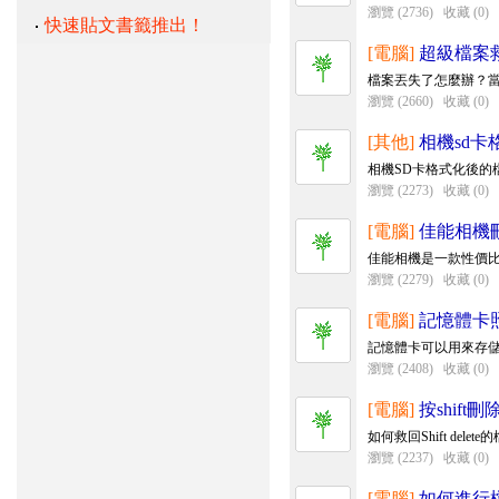
瀏覽 (2736)
收藏 (0)
快速貼文書籤推出！
[電腦]
超級檔案
檔案丟失了怎麼辦？當
瀏覽 (2660)
收藏 (0)
[其他]
相機sd
相機SD卡格式化後的
瀏覽 (2273)
收藏 (0)
[電腦]
佳能相機
佳能相機是一款性價比
瀏覽 (2279)
收藏 (0)
[電腦]
記憶體卡
記憶體卡可以用來存儲
瀏覽 (2408)
收藏 (0)
[電腦]
按shift
如何救回Shift de
瀏覽 (2237)
收藏 (0)
[電腦]
如何進行