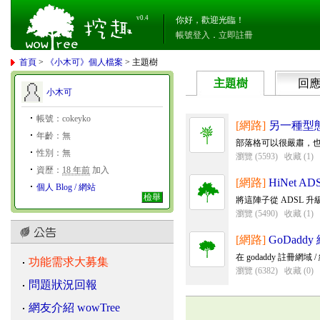
v0.4
你好，歡迎光臨！
帳號登入
．
立即註冊
首頁
>
《小木可》個人檔案
> 主題樹
主題樹
回
小木可
帳號：cokeyko
[網路]
另一種型態
年齡：無
部落格可以很嚴肅，
性別：無
瀏覽 (5593)
收藏 (1)
資歷：
18 年前
加入
[網路]
HiNet 
個人 Blog / 網站
檢舉
將這陣子從 ADSL 
瀏覽 (5490)
收藏 (1)
[網路]
GoDaddy
在 godaddy 註冊網域
功能需求大募集
瀏覽 (6382)
收藏 (0)
問題狀況回報
網友介紹 wowTree