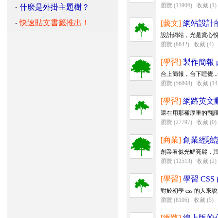
瀏覽 (13906)
收藏 (1)
什麼是外掛主題樹？
快速貼文書籤推出！
[藝文]
網站設計
設計網站，光是賞心悅目
瀏覽 (8642)
收藏 (4)
[學習]
製作簡報 po
台上簡報，台下睡覺...
瀏覽 (56808)
收藏 (14
[學習]
網路英文
還在用那種厚重的翻
瀏覽 (27797)
收藏 (0)
[商業]
創業經驗
創業看似光鮮亮麗，其
瀏覽 (12513)
收藏 (2)
[學習]
學習 CSS
對於初學 css 的人
瀏覽 (8106)
收藏 (5)
[網路]
線上版的心