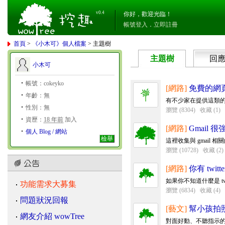
v0.4
你好，歡迎光臨！
帳號登入
．
立即註冊
首頁
>
《小木可》個人檔案
> 主題樹
主題樹
回
小木可
帳號：cokeyko
[網路]
免費的網
年齡：無
有不少家在提供這類的
性別：無
瀏覽 (8304)
收藏 (1)
資歷：
18 年前
加入
[網路]
Gmail
個人 Blog / 網站
檢舉
這裡收集與 gmail 相
瀏覽 (10728)
收藏 (2)
[網路]
你有 twit
如果你不知道什麼是 t
功能需求大募集
瀏覽 (6834)
收藏 (4)
問題狀況回報
[藝文]
幫小孩拍
網友介紹 wowTree
對面好動、不聽指示