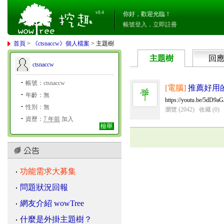
v0.4
你好，歡迎光臨！
帳號登入
．
立即註冊
首頁
>
《ctsnaccw》個人檔案
> 主題樹
主題樹
回
ctsnaccw
帳號：ctsnaccw
[電腦]
推薦好用
年齡：無
https://youtu.be/5dD9
性別：無
瀏覽 (2042)
收藏 (0)
資歷：
7 年前
加入
檢舉
功能需求大募集
問題狀況回報
網友介紹 wowTree
什麼是外掛主題樹？