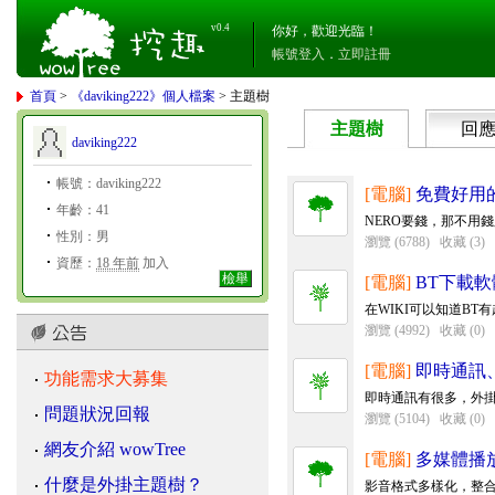
v0.4
你好，歡迎光臨！
帳號登入
．
立即註冊
首頁
>
《daviking222》個人檔案
> 主題樹
主題樹
回
daviking222
帳號：daviking222
[電腦]
免費好用
年齡：41
NERO要錢，那不用
性別：男
瀏覽 (6788)
收藏 (3)
資歷：
18 年前
加入
檢舉
[電腦]
BT下載軟
在WIKI可以知道B
瀏覽 (4992)
收藏 (0)
[電腦]
即時通訊
功能需求大募集
即時通訊有很多，外
問題狀況回報
瀏覽 (5104)
收藏 (0)
網友介紹 wowTree
[電腦]
多媒體播
什麼是外掛主題樹？
影音格式多樣化，整