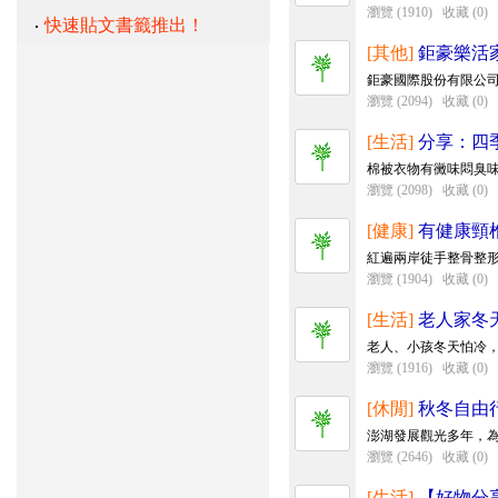
瀏覽 (1910)
收藏 (0)
快速貼文書籤推出！
[其他]
鉅豪樂活家
鉅豪國際股份有限公司
瀏覽 (2094)
收藏 (0)
[生活]
分享：四
棉被衣物有黴味悶臭味 
瀏覽 (2098)
收藏 (0)
[健康]
有健康頸
紅遍兩岸徒手整骨整形
瀏覽 (1904)
收藏 (0)
[生活]
老人家冬
老人、小孩冬天怕冷，
瀏覽 (1916)
收藏 (0)
[休閒]
秋冬自由
澎湖發展觀光多年，為
瀏覽 (2646)
收藏 (0)
[生活]
【好物分