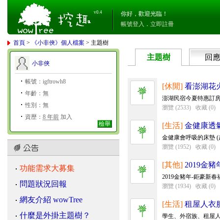
v0.4
你好，歡迎光臨！
帳號登入
．
立即註冊
首頁
>
《小非俠》個人檔案
> 主題樹
主題樹
回
小非俠
帳號：igftrowh8
[休閒]
看澎湖花
年齡：無
澎湖民宿今夏特惠訂房
性別：無
瀏覽 (2533)
收藏 (0)
資歷：
8 年前
加入
檢舉
[生活]
金健康透
金健康會呼吸的床墊 (超
瀏覽 (1952)
收藏 (0)
[其他]
2019金
功能需求大募集
2019金豬年-鉅豪新
問題狀況回報
瀏覽 (1934)
收藏 (0)
網友介紹 wowTree
[生活]
租屋人衣
什麼是外掛主題樹？
學生、外宿族、租屋人