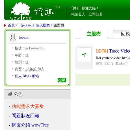
v0.4
你好，歡迎光臨！
帳號登入
．
立即註冊
首頁
>
《jackson》個人檔案
> 主題樹
主題樹
回
jackson
帳號：jacksonseeyou
[影視]
Trace Vide
年齡：無
Hot youtube video http:
性別：無
瀏覽 (3277)
收藏 (0)
資歷：
12 年前
加入
個人 Blog / 網站
檢舉
功能需求大募集
問題狀況回報
網友介紹 wowTree