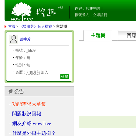
v0.4
你好，歡迎光臨！
帳號登入
．
立即註冊
首頁
>
《曾暐芳》個人檔案
> 主題樹
主題樹
回
曾暐芳
帳號：jjhh39
年齡：無
性別：無
資歷：
7 個月前
加入
檢舉
功能需求大募集
問題狀況回報
網友介紹 wowTree
什麼是外掛主題樹？