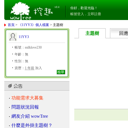
v0.4
你好，歡迎光臨！
帳號登入
．
立即註冊
首頁
>
《11YY3》個人檔案
> 主題樹
主題樹
回
11YY3
帳號：milklove230
年齡：無
性別：無
資歷：
1 年前
加入
檢舉
功能需求大募集
問題狀況回報
網友介紹 wowTree
什麼是外掛主題樹？