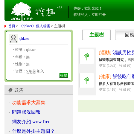
v0.4
你好，歡迎光臨！
帳號登入
．
立即註冊
首頁
>
《qhkaer》個人檔案
> 主題樹
主題樹
回
qhkaer
帳號：qhkaer
[運動]
淺談男性
年齡：無
據醫學調查研究，男性更
性別：無
瀏覽 (1683)
收藏 (0)
資歷：
5 年前
加入
檢舉
[健康]
飯後吃什
很多人有喜歡飯後吃零
瀏覽 (1418)
收藏 (0)
功能需求大募集
問題狀況回報
網友介紹 wowTree
什麼是外掛主題樹？