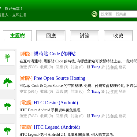
好，歡迎光臨！
號登入
．
立即註冊
主題樹
回應
討論
收藏
[網路]
暫時貼 Code 的網站
在互相溝通時, 需要貼 Code 的時後, 有哪些網站可以暫時貼上去, 一段
瀏覽 (5308)
收藏 (0)
回應 (3)
討論 (0)
Tsung
於
16 年前
發表
[網路]
Free Open Source Hosting
可以放 Code & Open Source 的空間整理. 免費、付費皆會整理於此, 不過
瀏覽 (5914)
收藏 (0)
回應 (9)
討論 (0)
Tsung
於
16 年前
發表
[電腦]
HTC Desire (Android)
HTC Desire Android 手機資料蒐集整理.
瀏覽 (7432)
收藏 (0)
回應 (5)
討論 (0)
Tsung
於
16 年前
發表
[電腦]
HTC Legend (Android)
HTC Legend 使用 Android 2.1, 蒐集相關資訊, 列入購買參考.