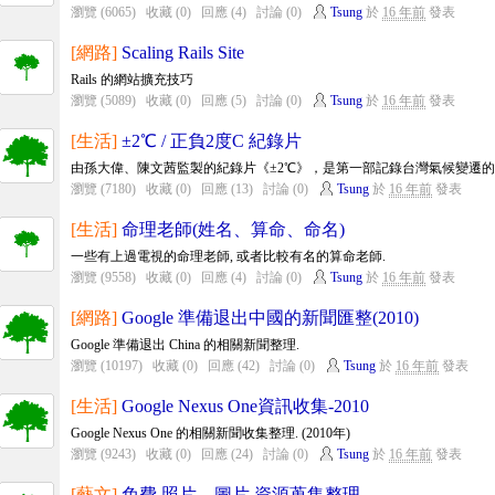
瀏覽 (6065)
收藏 (0)
回應 (4)
討論 (0)
Tsung
於
16 年前
發表
[網路]
Scaling Rails Site
Rails 的網站擴充技巧
瀏覽 (5089)
收藏 (0)
回應 (5)
討論 (0)
Tsung
於
16 年前
發表
[生活]
±2℃ / 正負2度C 紀錄片
由孫大偉、陳文茜監製的紀錄片《±2℃》，是第一部記錄台灣氣候變遷的紀
瀏覽 (7180)
收藏 (0)
回應 (13)
討論 (0)
Tsung
於
16 年前
發表
[生活]
命理老師(姓名、算命、命名)
一些有上過電視的命理老師, 或者比較有名的算命老師.
瀏覽 (9558)
收藏 (0)
回應 (4)
討論 (0)
Tsung
於
16 年前
發表
[網路]
Google 準備退出中國的新聞匯整(2010)
Google 準備退出 China 的相關新聞整理.
瀏覽 (10197)
收藏 (0)
回應 (42)
討論 (0)
Tsung
於
16 年前
發表
[生活]
Google Nexus One資訊收集-2010
Google Nexus One 的相關新聞收集整理. (2010年)
瀏覽 (9243)
收藏 (0)
回應 (24)
討論 (0)
Tsung
於
16 年前
發表
[藝文]
免費 照片、圖片 資源蒐集整理