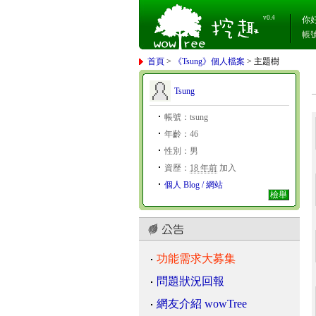
v0.4
你
帳
首頁
>
《Tsung》個人檔案
> 主題樹
Tsung
帳號：tsung
年齡：46
性別：男
資歷：
18 年前
加入
個人 Blog / 網站
檢舉
功能需求大募集
問題狀況回報
網友介紹 wowTree