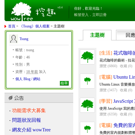
v0.4
你好，歡迎光臨！
帳號登入
．
立即註冊
首頁
>
《Tsung》個人檔案
> 主題樹
主題樹
回
Tsung
帳號：tsung
[生活]
花式咖啡的
年齡：46
花式咖啡的藝術 - 拉
性別：男
瀏覽 (6860)
收藏 (0)
資歷：
18 年前
加入
[電腦]
Ubuntu
個人 Blog / 網站
檢舉
Ubuntu Linux 
瀏覽 (3457)
收藏 (0)
[學習]
JavaScr
使用 JavaScript 
功能需求大募集
瀏覽 (6358)
收藏 (0)
問題狀況回報
[電腦]
免費的室
網友介紹 wowTree
免費的室內規劃軟體