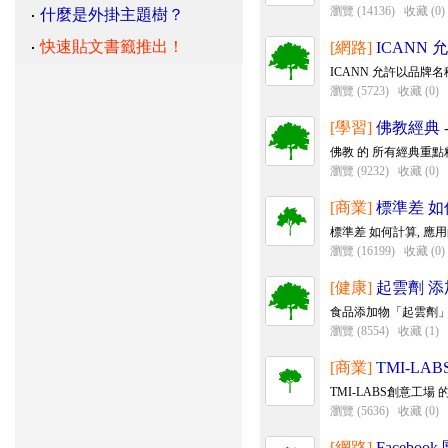
瀏覽 (14136)
收藏 (0)
什麼是外掛主題樹？
快速貼文書籤推出！
[網路]
ICANN
ICANN 允許以品牌名稱當
瀏覽 (5723)
收藏 (0)
[學習]
佛教經典 
佛教 的 所有經典重點
瀏覽 (9232)
收藏 (0)
[商業]
標準差 如
標準差 如何計算, 應
瀏覽 (16199)
收藏 (0)
[健康]
起雲劑 添
食品添加物「起雲劑」中
瀏覽 (8554)
收藏 (1)
[商業]
TMI-L
TMI-LABS創意工場
瀏覽 (5636)
收藏 (0)
[網路]
Faceboo