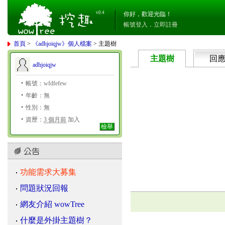
v0.4
你好，歡迎光臨！
帳號登入
．
立即註冊
首頁
>
《adhjoiqjw》個人檔案
> 主題樹
主題樹
回
adhjoiqjw
帳號：wfdfefew
年齡：無
性別：無
資歷：
3 個月前
加入
檢舉
功能需求大募集
問題狀況回報
網友介紹 wowTree
什麼是外掛主題樹？