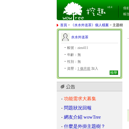
v0.4
你
帳
首頁
>
《水水外送茶》個人檔案
> 主題樹
水水外送茶
帳號：zien411
年齡：無
性別：無
資歷：
1 個月前
加入
檢舉
功能需求大募集
問題狀況回報
網友介紹 wowTree
什麼是外掛主題樹？