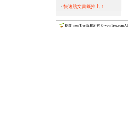
快速貼文書籤推出！
挖趣 wowTree 版權所有 © wowTree.com All R