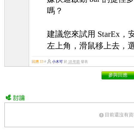
嗎？
建議您來試用 StarE
左上角，滑鼠移上去，
回應 13
#
小木可
於
18 年前
發表
參與回應
目前還沒有資