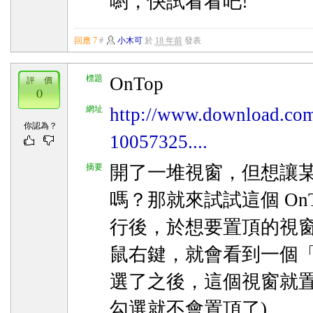
喲，快試看看吧!
回應 7
#
小木可
於
18 年前
發表
標題
OnTop
評 價
0
網址
http://www.download.com
你認為？
10057325....
摘要
開了一堆視窗，但想讓
嗎？那就來試試這個 OnT
行後，於想要置頂的視窗 
鼠右鍵，就會看到一個「Alw
選了之後，這個視窗就置
勾選就不會置頂了)