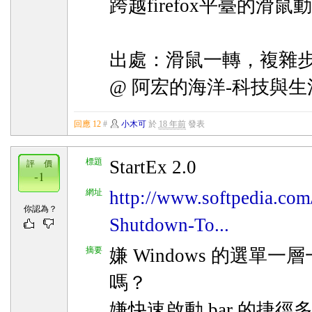
跨越firefox平臺的滑
出處：滑鼠一轉，複雜
@ 阿宏的海洋-科技與生
回應 12
#
小木可
於
18 年前
發表
標題
StartEx 2.0
評 價
-1
網址
http://www.softpedia.com
你認為？
Shutdown-To...
摘要
嫌 Windows 的選單
嗎？
嫌快速啟動 bar 的捷