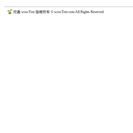
挖趣 wowTree 版權所有 © wowTree.com All Rights Reserved.