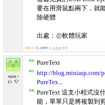
要在用滑鼠點兩下，就
除硬體
出處：㊣軟體玩家
回應 4
#
小木可
於
18 年前
發表
標題
PureText
評 價
0
網址
http://blog.miniasp.com/p
你認為？
PureTex...
摘要
PureText 這支小程式
能，單單只是將複製到