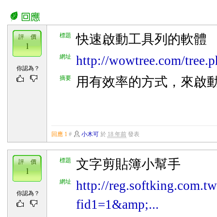
標題
快速啟動工具列的軟體
評 價
1
網址
http://wowtree.com/tree.
你認為？
摘要
用有效率的方式，來啟
回應 1
#
小木可
於
18 年前
發表
標題
文字剪貼簿小幫手
評 價
1
網址
http://reg.softking.com.t
你認為？
fid1=1&amp;...