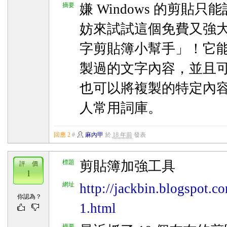
摘要
嫌 Windows 的剪貼
妨來試試這個免費又強
字剪貼簿小幫手」！它
製過的文字內容，並且
也可以將複製的特定內
人常用詞庫。
回應 2
#
麻內甲
於
18 年前
發表
標題
剪貼簿加強工具
評 價
1
網址
http://jackbin.blogspot.c
你認為？
1.html
摘要