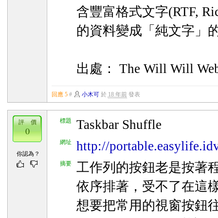
含豐富格式文字(RTF, Rich 
的資料變成「純文字」
出處： The Will Will We
回應 5
#
小木可
於
18 年前
發表
標題
Taskbar Shuffle
評 價
0
網址
http://portable.easylife.i
你認為？
摘要
工作列的按鈕老是按著
依序排著，受不了在這樣
想要把常用的視窗按鈕往