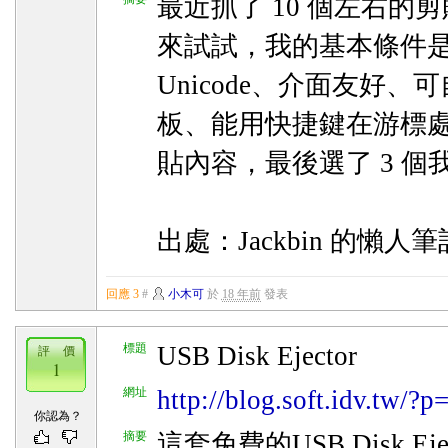
最近抓了 10 個左右的
來試試，我的基本條件是
Unicode、介面友好、
板、能用快捷鍵在游標
貼內容，最後選了 3 
出處：Jackbin 的懶人筆
回應 3
#
小木可
於
18 年前
發表
標題
USB Disk Ejector
評 價
1
網址
http://blog.soft.idv.tw/?p
你認為？
摘要
這套免費的USB Disk Ej