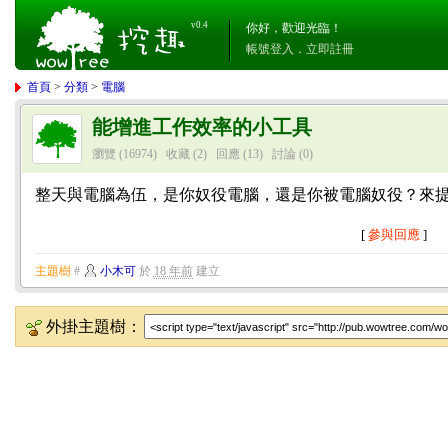
v0.4
你好，歡迎光臨！
帳號登入
．
立即註冊
首頁
>
分類
>
電腦
能增進工作效率的小工具
瀏覽 (16974)
收藏 (2)
回應
(13)
討論
(0)
整天與電腦為伍，是你奴役電腦，還是你被電腦奴役？來提供
[
參與回應
]
主題樹
#
小木可
於
18 年前
建立
外掛主題樹：