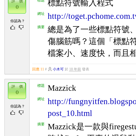
標題
標點符號輸入程式
評 價
0
網址
http://toget.pchome.com.
你認為？
摘要
總是為了一些標點符號
傷腦筋嗎？這個「標點
檔案小、速度快，而且
回應 11
#
小木可
於
18 年前
發表
標題
Mazzick
評 價
0
網址
http://fungnyitfen.blogsp
你認為？
post_10.html
摘要
Mazzick是一款與firege