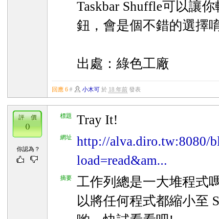
Taskbar Shuffle
鈕，會是個不錯的選擇唷
出處：綠色工廠
回應 6
#
小木可
於
18 年前
發表
標題
Tray It!
評 價
0
網址
http://alva.diro.tw:8080/
你認為？
load=read&am...
摘要
工作列總是一大堆程式嗎？ T
以將任何程式都縮小至 Syst