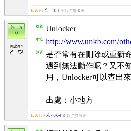
回應 9
#
小木可
於
18 年前
發表
標題
Unlocker
評 價
0
網址
http://www.unkb.com/oth
你認為？
摘要
是否常有在刪除或重新
遇到無法動作呢？又不
用，Unlocker可以查出來.
出處：小地方
回應 10
#
小木可
於
18 年前
發表