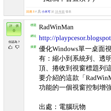
回應 8
#
小木可
於
18 年前
發表
標題
RadWinMan
評 價
0
網址
http://playpcesor.blogsp
你認為？
摘要
優化Windows單一桌
有：縮小到系統列、透
頂、捲收到視窗標題列
要介紹的這款「RadWi
功能的一個視窗控制增
出處：電腦玩物