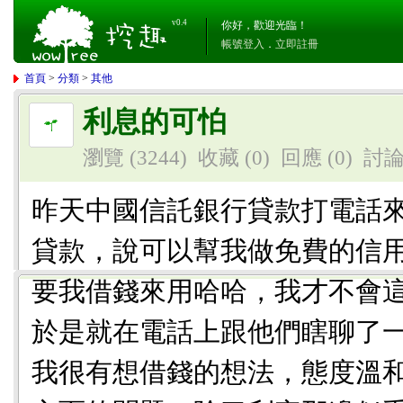
v0.4
你好，歡迎光臨！
帳號登入
．
立即註冊
首頁
>
分類
>
其他
利息的可怕
瀏覽 (3244)
收藏 (0)
回應
(0)
討
昨天中國信託銀行貸款打電話
貸款，說可以幫我做免費的信
要我借錢來用哈哈，我才不會
於是就在電話上跟他們瞎聊了
我很有想借錢的想法，態度溫