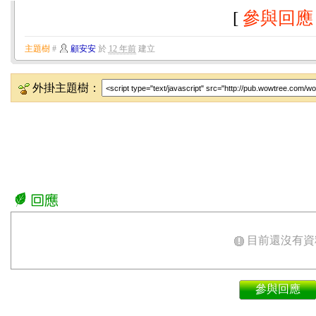
[
參與回應
主題樹
#
顧安安
於
12 年前
建立
外掛主題樹：
目前還沒有資
參與回應