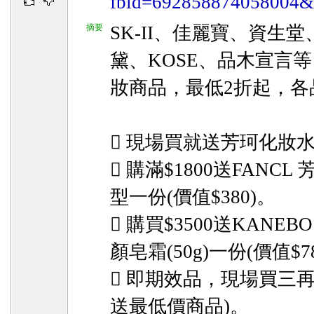
fbid=692858874058004&a
摘要
SK-II、佳麗寶、資生堂
黛、KOSE、品木宣言等
妝商品，最低2折起，各
 現場買就送芳珂化妝
 購滿$1800送FANC
型一份(價值$380)。
 購買$3500送KANEB
顏皂霜(50g)一份(價值$7
 即期效品，現場買三
送最低價商品)。