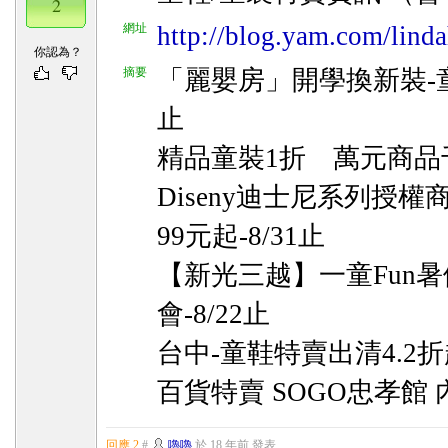
2
網址
http://blog.yam.com/lind
你認為？
摘要
「麗嬰房」開學換新裝-童裝
止
精品童裝1折 萬元商品千
Diseny迪士尼系列授權
99元起-8/31止
【新光三越】一童Fun暑
會-8/22止
台中-童鞋特賣出清4.2折起
百貨特賣 SOGO忠孝館 
回應 2
#
嚕嚕
於
18 年前
發表