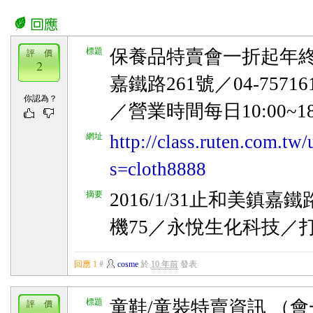
標題
保養品特賣會一折起年終清倉
評 價
2
嘉鐵路261號／04-757
你認為？
／營業時間每日10:00~18
網址
http://class.ruten.com.tw
s=cloth8888
摘要
2016/1/31止和美鎮嘉鐵路
機75／永悅生化科技／打卡送
回應 1
#
cosme
於
10 年前
發表
標題
童鞋/童裝特賣資訊 （
評 價