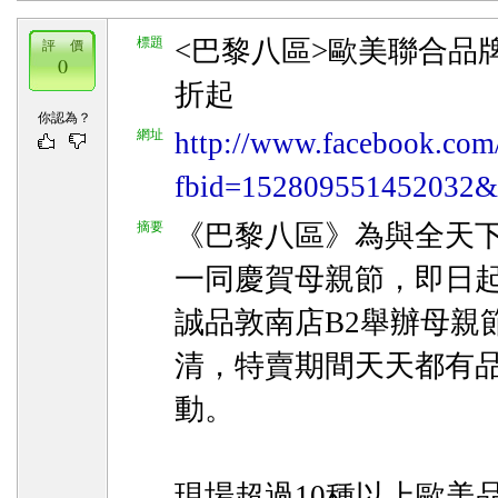
標題
<巴黎八區>歐美聯合品
評 價
0
折起
你認為？
網址
http://www.facebook.com
fbid=152809551452032&
摘要
《巴黎八區》為與全天
一同慶賀母親節，即日起
誠品敦南店B2舉辦母親
清，特賣期間天天都有
動。
現場超過10種以上歐美