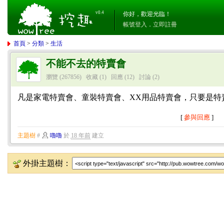
v0.4
你好，歡迎光臨！
帳號登入
．
立即註冊
首頁
>
分類
>
生活
不能不去的特賣會
瀏覽 (267856)
收藏 (1)
回應
(12)
討論
(2)
凡是家電特賣會、童裝特賣會、XX用品特賣會，只要是特
[
參與回應
]
主題樹
#
嚕嚕
於
18 年前
建立
外掛主題樹：