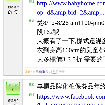
網址
http://www.babyhome.co
你認為？
op=d&amp;bid=2&amp;..
摘要
從8/12-8/26 am1100-
段162號
大概看了一下,樣式還滿
衣到身高160cm的兒童都
大多標價3-3.5折,需要
回應 4
#
嚕嚕
於
18 年前
發表
標題
專櫃品牌化粧保養品年
評 價
0
網址
https://www.facebook.co
你認為？