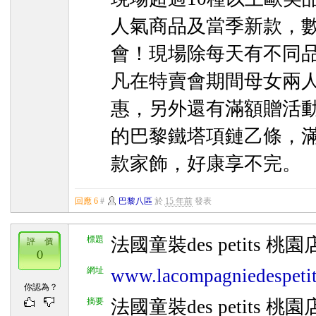
人氣商品及當季新款，
會！現場除每天有不同
凡在特賣會期間母女兩人
惠，另外還有滿額贈活動
的巴黎鐵塔項鏈乙條，滿
款家飾，好康享不完。
回應 6
#
巴黎八區
於
15 年前
發表
標題
法國童裝des petits 
評 價
0
網址
www.lacompagniedespeti
你認為？
摘要
法國童裝des petits 