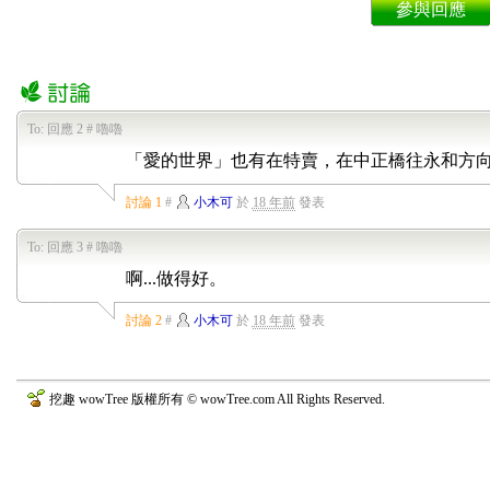
參與回應
To:
回應 2 # 嚕嚕
「愛的世界」也有在特賣，在中正橋往永和方
討論 1
#
小木可
於
18 年前
發表
To:
回應 3 # 嚕嚕
啊...做得好。
討論 2
#
小木可
於
18 年前
發表
挖趣 wowTree 版權所有 © wowTree.com All Rights Reserved.