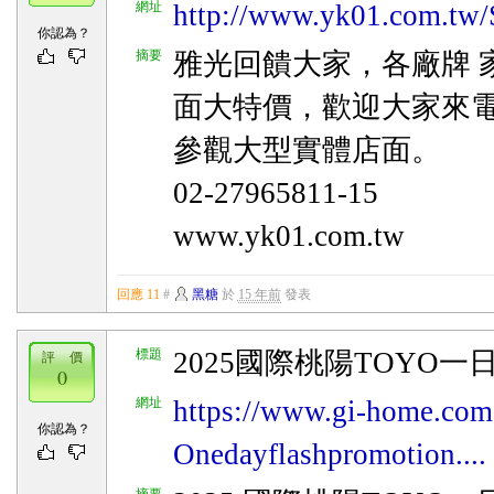
網址
http://www.yk01.com.tw/
你認為？
摘要
雅光回饋大家，各廠牌 家電
面大特價，歡迎大家來
參觀大型實體店面。
02-27965811-15
www.yk01.com.tw
回應 11
#
黑糖
於
15 年前
發表
標題
2025國際桃陽TOYO
評 價
0
網址
https://www.gi-home.com
你認為？
Onedayflashpromotion....