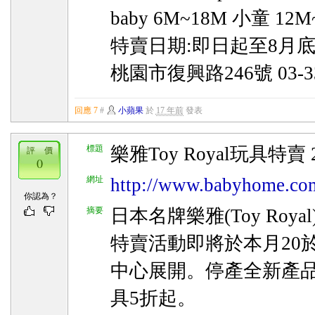
baby 6M~18M 小童 12
特賣日期:即日起至8月
桃園市復興路246號 03-33
回應 7
#
小蘋果
於
17 年前
發表
標題
樂雅Toy Royal玩具特賣 2
評 價
0
網址
http://www.babyhome.com
你認為？
摘要
日本名牌樂雅(Toy Roy
特賣活動即將於本月20
中心展開。停產全新產
具5折起。