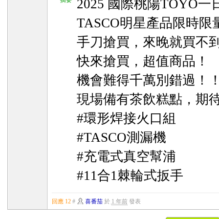
摘要
2025 國際桃陽TOYO
TASCO明星產品限時
手刀搶買，來晚就買不
快來搶買，超值商品！
機會難得千萬別錯過！
現場備有茶飲糕點，期
#環形焊接火口組
#TASCO測漏機
#充電式真空幫浦
#11合1棘輪式扳手
回應 12
#
喜番茄
於
1 年前
發表