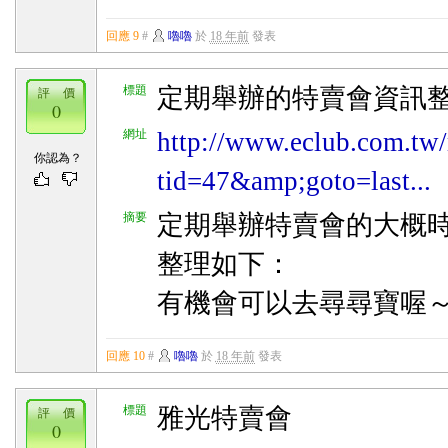
回應 9
#
嚕嚕
於
18 年前
發表
標題
定期舉辦的特賣會資訊
評 價
0
網址
http://www.eclub.com.tw/
你認為？
tid=47&amp;goto=last...
摘要
定期舉辦特賣會的大概
整理如下：
有機會可以去尋尋寶喔
回應 10
#
嚕嚕
於
18 年前
發表
標題
雅光特賣會
評 價
0