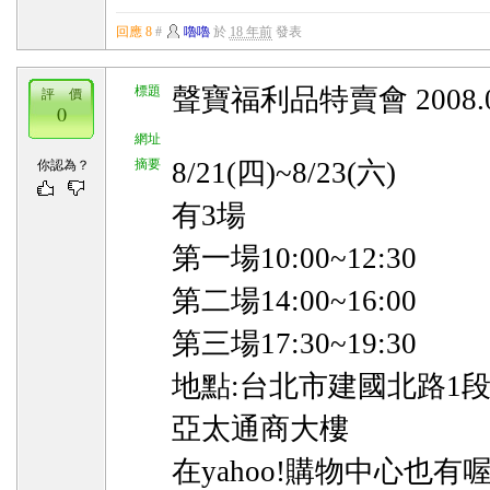
回應 8
#
嚕嚕
於
18 年前
發表
標題
聲寶福利品特賣會 2008.
評 價
0
網址
摘要
8/21(四)~8/23(六)
你認為？
有3場
第一場10:00~12:30
第二場14:00~16:00
第三場17:30~19:30
地點:台北市建國北路1段
亞太通商大樓
在yahoo!購物中心也有