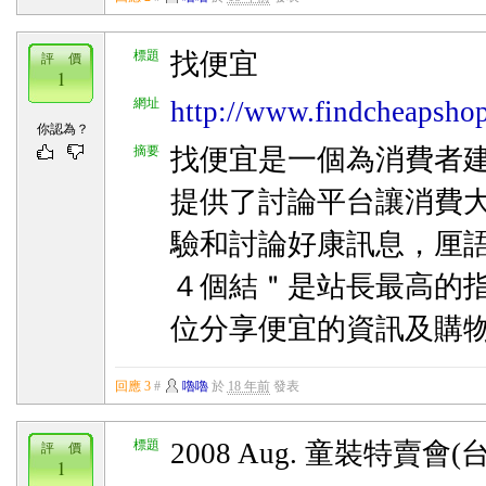
標題
找便宜
評 價
1
網址
http://www.findcheapsho
你認為？
摘要
找便宜是一個為消費者
提供了討論平台讓消費
驗和討論好康訊息，厘語
４個結＂是站長最高的
位分享便宜的資訊及購
回應 3
#
嚕嚕
於
18 年前
發表
標題
2008 Aug. 童裝特賣會
評 價
1