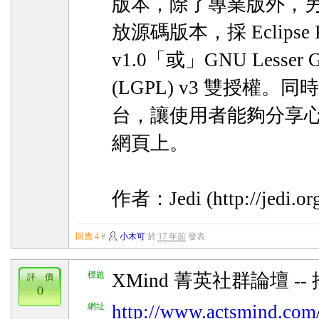
版本，除了專業版外，
放源碼版本，採 Eclipse Publ
v1.0「或」GNU Lesser Gen
(LGPL) v3 雙授權。同時
台，讓使用者能夠分享
網頁上。
作者：Jedi (http://jedi.org
回應 4
#
小木可
於
17 年前
發表
標題
XMind 菁英社群論壇 
評 價
0
網址
http://www.actsmind.com