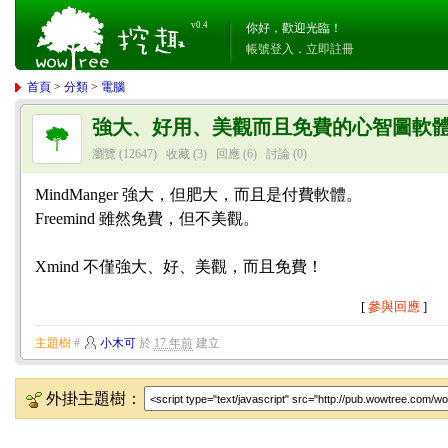
v0.4
你好，歡迎光臨！
帳號登入
．
立即註冊
首頁
>
分類
>
電腦
強大、好用、美觀而且免費的心智圖軟體：
瀏覽 (12647)
收藏 (3)
回應
(6)
討論
(0)
MindManger 強大，但肥大，而且是付費軟體。
Freemind 雖然免費，但不美觀。
Xmind 不僅強大、好、美觀，而且免費！
[
參與回應
]
主題樹
#
小木可
於
17 年前
建立
外掛主題樹：