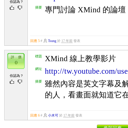
你認為？
摘要
專門討論 XMind 的論壇
回應 5
#
Tsung
於
17 年前
發表
標題
XMind 線上教學影片
評 價
0
網址
http://tw.youtube.com/us
你認為？
摘要
雖然內容是英文字幕及
的人，看畫面就知道它
回應 6
#
小木可
於
17 年前
發表