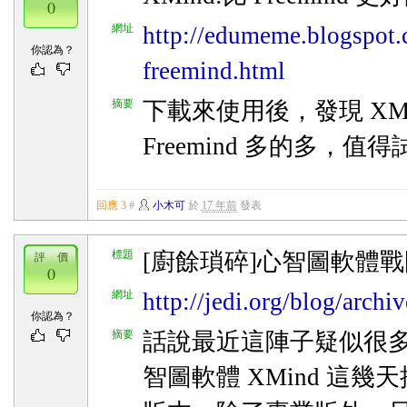
0
網址
http://edumeme.blogspot
你認為？
freemind.html
摘要
下載來使用後，發現 XMi
Freemind 多的多，值
回應 3
#
小木可
於
17 年前
發表
標題
[廚餘瑣碎]心智圖軟體
評 價
0
網址
http://jedi.org/blog/arch
你認為？
摘要
話說最近這陣子疑似很
智圖軟體 XMind 這幾天推