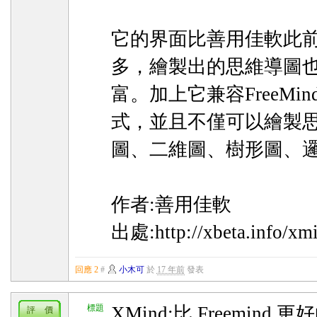
它的界面比善用佳軟此前使
多，繪製出的思維導圖
富。加上它兼容FreeMind 
式，並且不僅可以繪製
圖、二維圖、樹形圖、
作者:善用佳軟
出處:http://xbeta.info/xm
回應 2
#
小木可
於
17 年前
發表
標題
XMind:比 Freemind
評 價