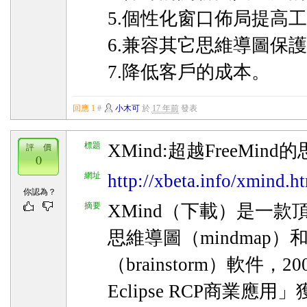
5.個性化窗口佈局提高
6.兼容其它思維導圖保
7.降低客戶的成本。
回應 1
#
小木可
於
17 年前
發表
標題
XMind:超越FreeMin
評 價
0
網址
http://xbeta.info/xmind.h
你認為？
摘要
XMind（下載）是一款
思維導圖（mindmap）
（brainstorm）軟件，
Eclipse RCP商業應