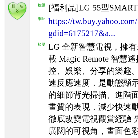
標題
[福利品]LG 55型SMART
排 名
8
網址
https://tw.buy.yahoo.com/
gdid=6175217&a...
摘要
LG 全新智慧電視，擁
載 Magic Remote
控、娛樂、分享的樂趣。 
速反應速度，是動態顯示
的細節背光掃描、進階
畫質的表現，減少快速動
徹底改變電視觀賞經驗 先
廣闊的可視角，畫面色