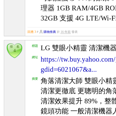
理器 1GB RAM/4GB 
32GB 支援 4G LTE/Wi-F
回應 3
#
購物推薦
於
16 年前
發表
標題
LG 雙眼小精靈 清潔機器
排 名
4
網址
https://tw.buy.yahoo.com/
gdid=6021067&a...
摘要
角落清潔大師 雙眼小精靈
清潔更徹底 更聰明的角
清潔效果提升 89%，整體
鏡頭功能 一般清潔機器