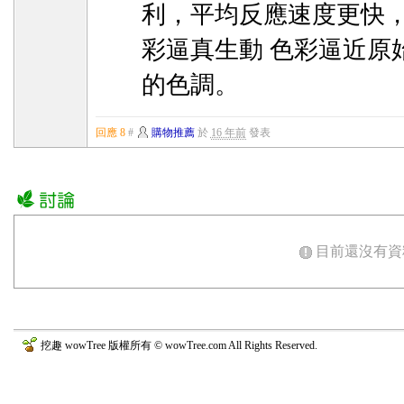
利，平均反應速度更快
彩逼真生動 色彩逼近原
的色調。
回應 8
#
購物推薦
於
16 年前
發表
目前還沒有資
挖趣 wowTree 版權所有 © wowTree.com All Rights Reserved.