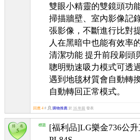
雙眼小精靈的雙鏡頭功
掃描牆壁、室內影像記錄
張影像，不斷進行比對
人在黑暗中也能有效率的
清潔功能 提升前段刷頭
聰明勁速吸力模式可透
遇到地毯材質會自動轉
自動轉回正常模式。
回應 4
#
購物推薦
於
16 年前
發表
標題
[福利品]LG樂金736公
排 名
5
PL84S