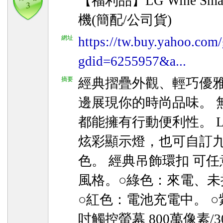
【福利品】LG Wine Sma
3
機(簡配/公司貨)
網址
https://tw.buy.yahoo.com/
gdid=6255957&a...
摘要
經典摺疊外觀、輕巧優雅
邊展現你的時尚品味。 
都能擁有行動便利性。 L
炫彩顯示燈，也可自訂
色。 經典吊飾環扣 可
風格。○綠色：來電、
○紅色：電池充電中。 ○
吋觸控螢幕 800萬像素/3