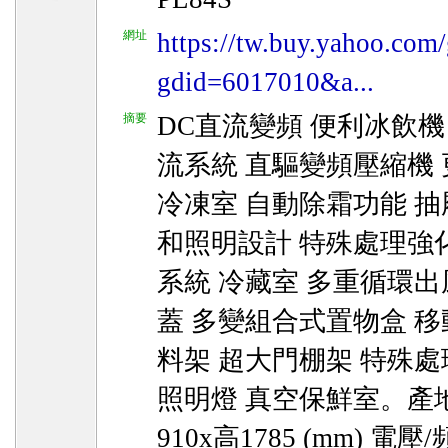
網址
https://tw.buy.yahoo.com/
gdid=6017010&a...
摘要
DC直流變頻 便利冰飲機
流系統 直驅變頻壓縮機 
冷凍室 自動除霜功能 抽
和照明設計 特殊處理強
系統 冷藏室 多重循環出
蓋 多變組合式置物盒 移
料架 超大門棚架 特殊
照明燈 真空保鮮室。產地
910x高1785 (mm) 