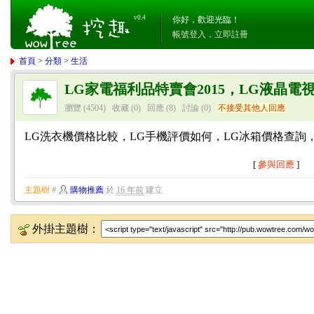
v0.4
你好，歡迎光臨！
帳號登入
．
立即註冊
首頁
>
分類
>
生活
LG家電福利品特賣會2015，LG液晶電
瀏覽 (4504)
收藏 (0)
回應
(8)
討論
(0)
不接受其他人回應
LG洗衣機價格比較，LG手機評價如何，LG冰箱價格查詢
[
參與回應
]
主題樹
#
購物推薦
於
16 年前
建立
外掛主題樹：