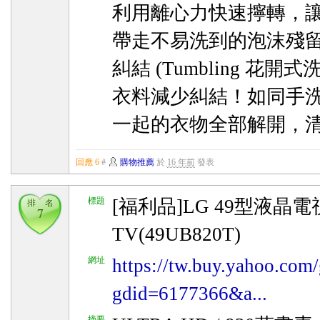
利用離心力快速擰轉，
帶走不易洗到的泡沫殘留，
糾結 (Tumbling 花
衣料減少糾結！如同手
一起的衣物全部解開，
回應 6
#
購物推薦
於
16 年前
發表
標題
[福利品]LG 49型液晶電視
排 名
7
TV(49UB820T)
網址
https://tw.buy.yahoo.com/
gdid=6177366&a...
摘要