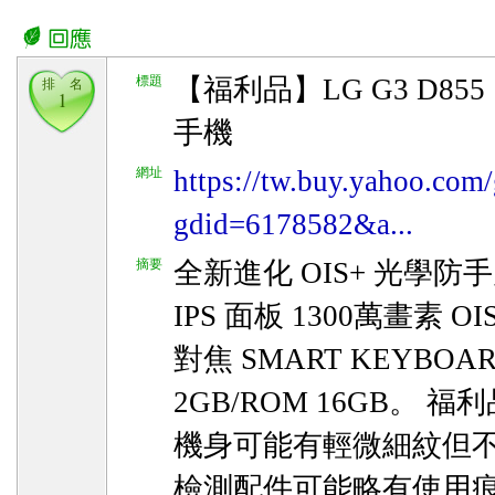
標題
【福利品】LG G3 D855
排 名
1
手機
網址
https://tw.buy.yahoo.com/
gdid=6178582&a...
摘要
全新進化 OIS+ 光學防手震
IPS 面板 1300萬畫素 
對焦 SMART KEYBOA
2GB/ROM 16GB。
機身可能有輕微細紋但
檢測配件可能略有使用