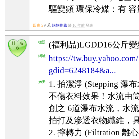
驅變頻 環保冷媒：有 容
回應 5
#
購物推薦
於
16 年前
發表
標題
(福利品)LGDD16公斤變
排 名
6
網址
https://tw.buy.yahoo.com/
gdid=6248184&a...
摘要
1. 拍潔淨 (Steppin
不傷衣料效果！水流由
創之 6道瀑布水流，水
拍打及滲透衣物纖維，
2. 擰轉力 (Filtrati