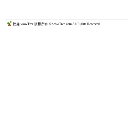
挖趣 wowTree 版權所有 © wowTree.com All Rights Reserved.