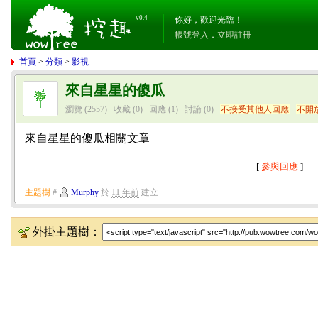
v0.4
你好，歡迎光臨！
帳號登入
．
立即註冊
首頁
>
分類
>
影視
來自星星的傻瓜
瀏覽 (2557)
收藏 (0)
回應
(1)
討論
(0)
不接受其他人回應
不開
來自星星的傻瓜相關文章
[
參與回應
]
主題樹
#
Murphy
於
11 年前
建立
外掛主題樹：