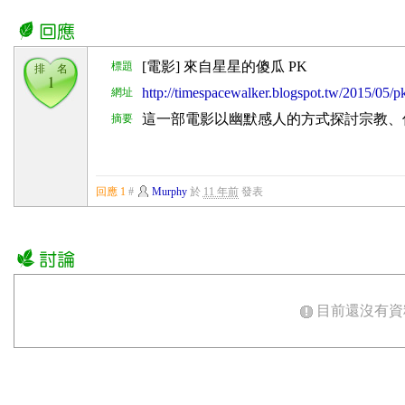
[電影] 來自星星的傻瓜 PK
標題
排 名
1
http://timespacewalker.blogspot.tw/2015/05/p
網址
這一部電影以幽默感人的方式探討宗教、
摘要
回應 1
#
Murphy
於
11 年前
發表
目前還沒有資