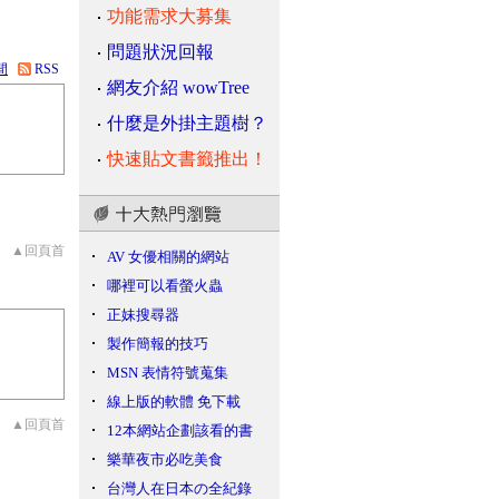
功能需求大募集
問題狀況回報
間
RSS
網友介紹 wowTree
什麼是外掛主題樹？
快速貼文書籤推出！
▲回頁首
AV 女優相關的網站
哪裡可以看螢火蟲
正妹搜尋器
製作簡報的技巧
MSN 表情符號蒐集
線上版的軟體 免下載
▲回頁首
12本網站企劃該看的書
樂華夜市必吃美食
台灣人在日本の全紀錄