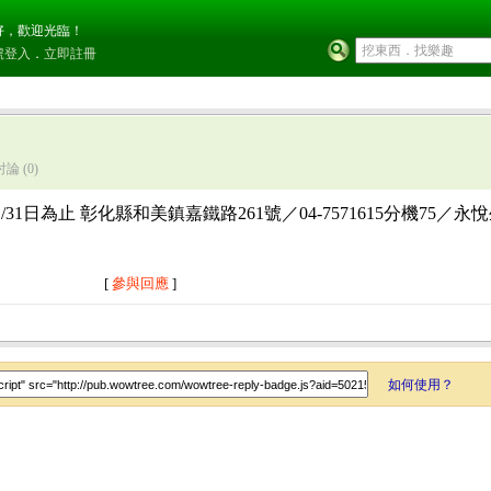
好，歡迎光臨！
號登入
．
立即註冊
討論
(0)
1日為止 彰化縣和美鎮嘉鐵路261號／04-7571615分機75／永
[
參與回應
]
如何使用？