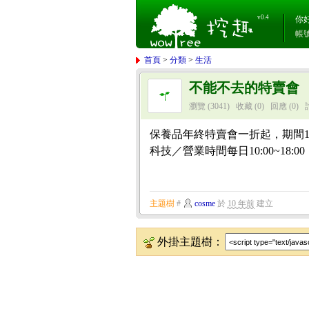
v0.4
你
帳
首頁
>
分類
>
生活
不能不去的特賣會
瀏覽 (3041)
收藏 (0)
回應
(0)
保養品年終特賣會一折起，期間1/3
科技／營業時間每日10:00~18:00
主題樹
#
cosme
於
10 年前
建立
外掛主題樹：