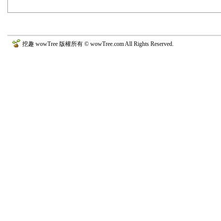
挖趣 wowTree 版權所有 © wowTree.com All Rights Reserved.