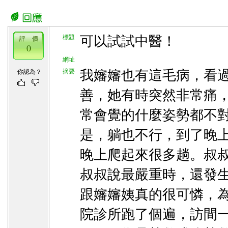
標題
可以試試中醫！
評 價
0
網址
摘要
我嬸嬸也有這毛病，看
你認為？
善，她有時突然非常痛
常會覺的什麼姿勢都不
是，躺也不行，到了晚
晚上爬起來很多趟。叔
叔叔說最嚴重時，還發
跟嬸嬸姨真的很可憐，
院診所跑了個遍，訪間