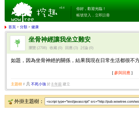
v0.4
你好，歡迎光臨！
帳號登入
．
立即註冊
首頁
>
分類
>
健康
坐骨神經讓我坐立難安
瀏覽 (2708)
收藏 (0)
回應
(3)
討論
(0)
如題，因為坐骨神經的關係，結果我現在日常生活都很不
[
參與回應
]
主題樹
#
不死小強
於
8 年前
建立
外掛主題樹：