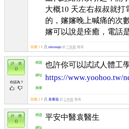
大概10 天左右叔叔就
的，嬸嬸晚上喊痛的次數
嬸可以說是痊癒，電話是 02-
回應 1
#
missmajo
於
7 年前
發表
標題
也許你可以試試人體工
評 價
0
網址
https://www.yoohoo.tw/n
你認為？
摘要
回應 2
#
喜番茄
於
2 年前
發表
標題
平安中醫袁醫生
評 價
0
網址