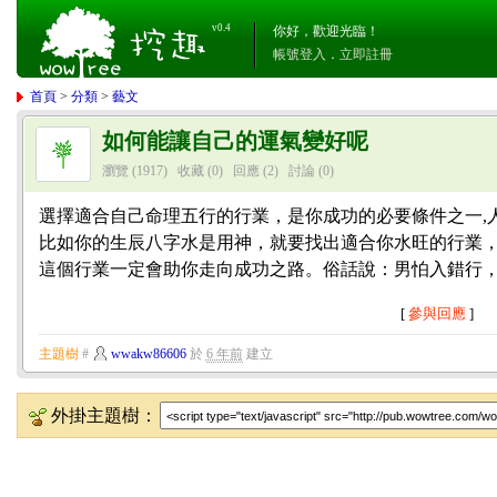
v0.4
你好，歡迎光臨！
帳號登入
．
立即註冊
首頁
>
分類
>
藝文
如何能讓自己的運氣變好呢
瀏覽 (1917)
收藏 (0)
回應
(2)
討論
(0)
選擇適合自己命理五行的行業，是你成功的必要條件之一,
比如你的生辰八字水是用神，就要找出適合你水旺的行業
這個行業一定會助你走向成功之路。俗話說：男怕入錯行
[
參與回應
]
主題樹
#
wwakw86606
於
6 年前
建立
外掛主題樹：