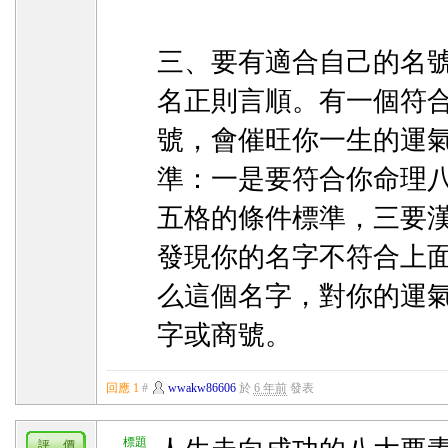
三、要有適合自己的名
名正則言順。有一個符
號，會催旺你一生的運
準：一是要符合你命理
五格的條件標準，三要
發現你的名字不符合上
么這個名字，對你的運
字或商號。
回應 1
#
wwakw86606
於
6 年前
發表
標題
評 價