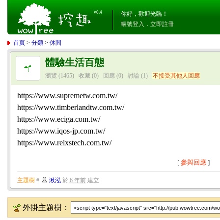
v0.4
你好，歡迎光臨！
帳號登入
．
立即註冊
首頁
>
分類
>
休閒
體驗生活百態
瀏覽 (1465)
收藏 (0)
回應
(0)
討論
(1)
不接受其他人回應
https://www.supremetw.com.tw/
https://www.timberlandtw.com.tw/
https://www.eciga.com.tw/
https://www.iqos-jp.com.tw/
https://www.relxstech.com.tw/
[
參與回應
]
主題樹
#
湫泓
於
6 年前
建立
外掛主題樹：