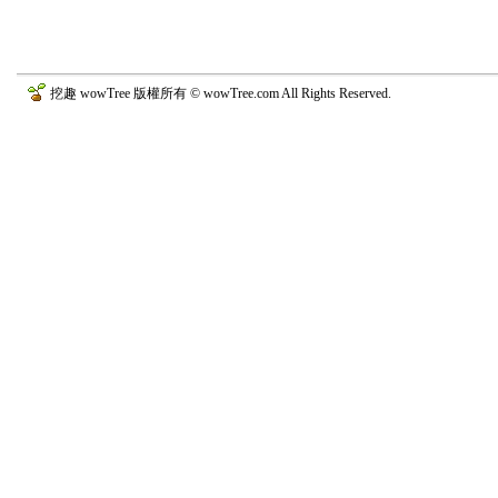
挖趣 wowTree 版權所有 © wowTree.com All Rights Reserved.