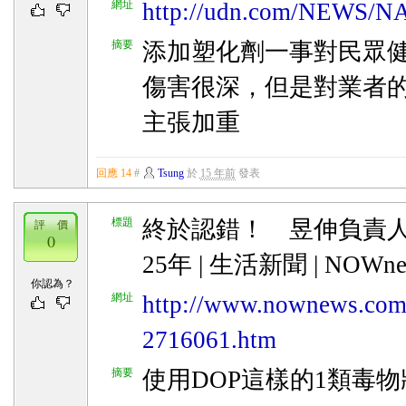
網址
http://udn.com/NEWS/N
摘要
添加塑化劑一事對民眾
傷害很深，但是對業者
主張加重
回應 14
#
Tsung
於
15 年前
發表
標題
終於認錯！ 昱伸負責人
評 價
0
25年 | 生活新聞 | NOW
你認為？
網址
http://www.nownews.com
2716061.htm
摘要
使用DOP這樣的1類毒物