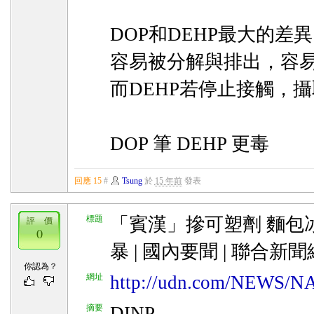
DOP和DEHP最大的差
容易被分解與排出，容
而DEHP若停止接觸，
DOP 筆 DEHP 更毒
回應 15
#
Tsung
於
15 年前
發表
標題
「賓漢」摻可塑劑 麵包冰
評 價
0
暴 | 國內要聞 | 聯合新聞
你認為？
網址
http://udn.com/NEWS/N
摘要
DINP