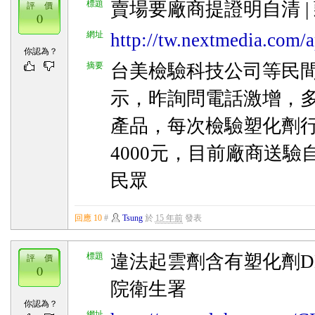
標題
賣場要廠商提證明自清 | 
評 價
0
網址
http://tw.nextmedia.com/a
你認為？
摘要
台美檢驗科技公司等民
示，昨詢問電話激增，
產品，每次檢驗塑化劑行情
4000元，目前廠商送驗
民眾
回應 10
#
Tsung
於
15 年前
發表
標題
違法起雲劑含有塑化劑DE
評 價
0
院衛生署
你認為？
網址