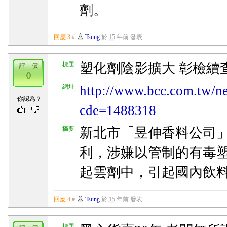
劑。
回應 3
#
Tsung
於
15 年前
發表
標題
塑化劑陰影擴大 彰檢續
評 價
0
網址
http://www.bcc.com.tw/n
你認為？
cde=1488318
摘要
新北市「昱伸香料公司
利，涉嫌以管制的有毒
起雲劑中，引起國內飲
回應 4
#
Tsung
於
15 年前
發表
標題