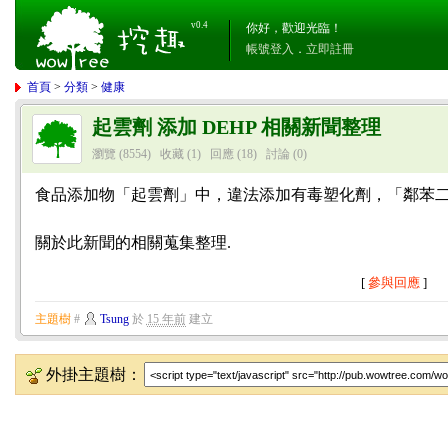
v0.4
你好，歡迎光臨！
帳號登入
．
立即註冊
首頁
>
分類
>
健康
起雲劑 添加 DEHP 相關新聞整理
瀏覽 (8554)
收藏 (1)
回應
(18)
討論
(0)
食品添加物「起雲劑」中，違法添加有毒塑化劑，「鄰苯二甲
關於此新聞的相關蒐集整理.
[
參與回應
]
主題樹
#
Tsung
於
15 年前
建立
外掛主題樹：