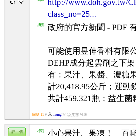
http://www.doh.gov.tw
class_no=25...
摘要
政府的官方新聞 - PDF
可能使用昱伸香料有限
DEHP成分起雲劑之下
有：果汁、果醬、濃糖
計20,418.95公斤；
共計459,321瓶；益生菌
回應 11
#
Tsung
於
15 年前
發表
標題
小心果汁、果凍！ 百噸
評 價