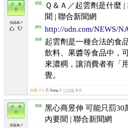
標題
Ｑ＆Ａ／起雲劑是什麼 | 
評 價
0
聞 | 聯合新聞網
你認為？
網址
http://udn.com/NEWS/N
摘要
起雲劑是一種合法的食
飲料、果醬等食品中，
來濃稠，讓消費者有「
覺。
回應 13
#
Tsung
於
15 年前
發表
標題
黑心商昱伸 可能只罰30萬
評 價
0
內要聞 | 聯合新聞網
你認為？