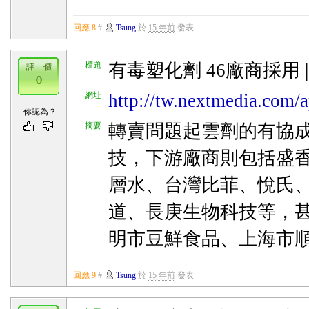
回應 8
#
Tsung
於
15 年前
發表
標題
有毒塑化劑 46廠商採用 |
評 價
0
網址
http://tw.nextmedia.com/a
你認為？
摘要
轉賣問題起雲劑的有協
技，下游廠商則包括盛
層水、台灣比菲、悅氏
道、長庚生物科技等，
明市豆鮮食品、上海市
回應 9
#
Tsung
於
15 年前
發表