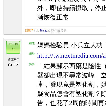
外，即使持續攝取，停
漸恢復正常
回應 7
#
Tsung
於
15 年前
發表
標題
媽媽檢驗員 小兵立大功 |
評 價
0
網址
http://tw.nextmedia.com/a
你認為？
摘要
「結果顯示西藥是陰性
器卻出現不尋常波峰，
庫，發現竟是塑化劑，
疑食品怎會有塑化劑？
告，也花了2周的時間再