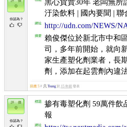
黑心貨賣30年 老闆無所
評 價
0
汙染飲料 | 國內要聞 | 
你認為？
網址
http://udn.com/NEWS/N
摘要
賴俊傑位於新北市中和
司，多年前開始，就向
家生產塑化劑業者，長
劑，添加在起雲劑內違
回應 5
#
Tsung
於
15 年前
發表
標題
掺有毒塑化劑 59萬件飲品
評 價
0
報
你認為？
網址