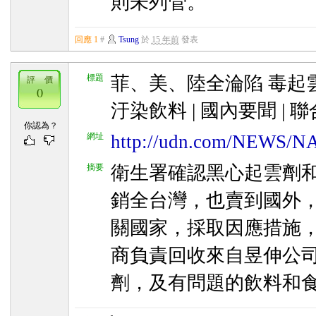
則未列管。
回應 1
#
Tsung
於
15 年前
發表
標題
菲、美、陸全淪陷 毒起雲
評 價
0
汙染飲料 | 國內要聞 | 
你認為？
網址
http://udn.com/NEWS/N
摘要
衛生署確認黑心起雲劑
銷全台灣，也賣到國外
關國家，採取因應措施
商負責回收來自昱伸公
劑，及有問題的飲料和