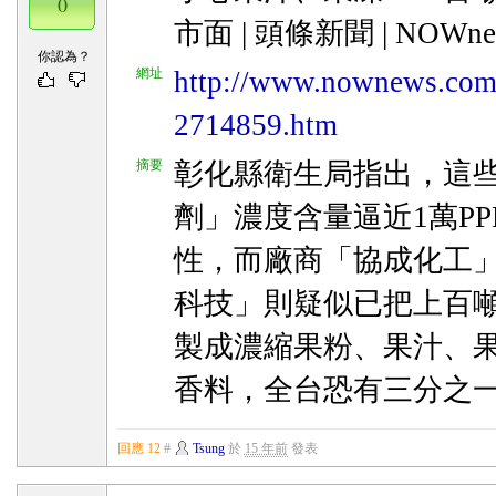
0
市面 | 頭條新聞 | NOW
你認為？
網址
http://www.nownews.com
2714859.htm
摘要
彰化縣衛生局指出，這些
劑」濃度含量逼近1萬P
性，而廠商「協成化工
科技」則疑似已把上百
製成濃縮果粉、果汁、果
香料，全台恐有三分之
回應 12
#
Tsung
於
15 年前
發表