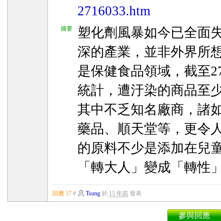
2716033.htm
摘要
塑化劑風暴如今已全面
深的產業，並非外界所
是保健食品領域，截至2
統計，遭汙染的商品至少
其中不乏知名廠商，諸
藥品、順天堂等，更令
的原料不少是添加在兒
「轉大人」變成「轉性
回應 17
#
Tsung
於
15 年前
發表
參與回應