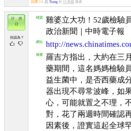
回應 2
#
Tsung
於
15 年前
發表
標題
雞婆立大功！52歲檢驗
評 價
0
政治新聞｜中時電子報
你認為？
網址
http://news.chinatimes.c
摘要
羅吉方指出，大約在三
藥期間，這名媽媽檢驗
益生菌中，是否西藥成
器出現不尋常波峰，如
心，可能就置之不理，
對，花了兩週時間確認
因素後，證實這起全球