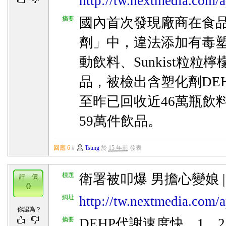
http://tw.nextmedia.com/a
摘要
國內首次發現廠商在食
劑」中，違法添加有毒
動飲料、Sunkist粒粒
品，被檢出含塑化劑DE
至昨已回收近46萬瓶飲
59萬件飲品。
回應 6
#
Tsung
於
15 年前
發表
標題
衛署被叩爆 男擔心變娘 |
評 價
0
網址
http://tw.nextmedia.com/a
你認為？
摘要
DEHP代謝速度快，1、