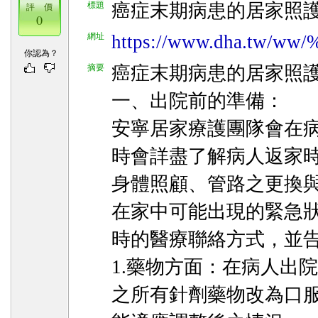
標題
癌症末期病患的居家照
評 價
0
網址
https://www.dha.tw/w
你認為？
摘要
癌症末期病患的居家照
一、出院前的準備：
安寧居家療護團隊會在
時會詳盡了解病人返家
身體照顧、管路之更換
在家中可能出現的緊急
時的醫療聯絡方式，並
1.藥物方面：在病人出
之所有針劑藥物改為口