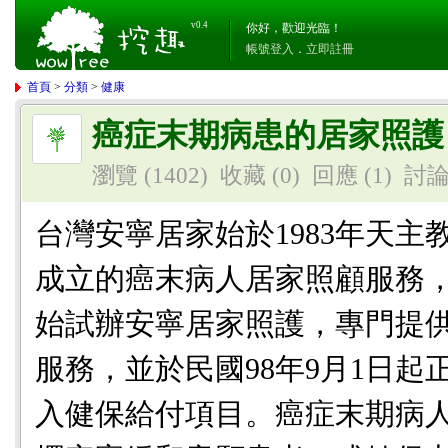
v0.4
你好，歡迎光臨！
帳號登入
．
立即註冊
首頁
>
分類
>
健康
癌症末期病患的居家照護
瀏覽 (1402)
收藏 (0)
回應
(1)
討
台灣安寧居家始於1983年天
成立的癌末病人居家照顧服務，
始試辦安寧居家照護，專門提
服務，並於民國98年9月1日
入健保給付項目。癌症末期病