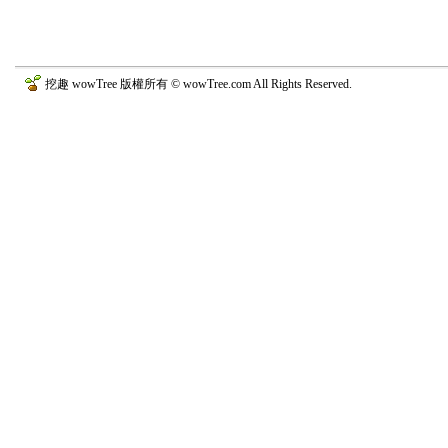
挖趣 wowTree 版權所有 © wowTree.com All Rights Reserved.