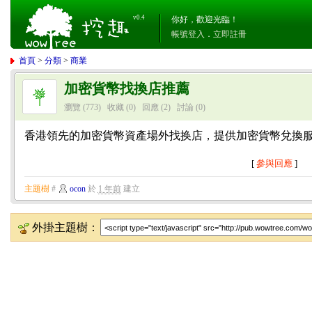
v0.4
你好，歡迎光臨！
帳號登入
．
立即註冊
首頁
>
分類
>
商業
加密貨幣找換店推薦
瀏覽 (773)
收藏 (0)
回應
(2)
討論
(0)
香港領先的加密貨幣資產場外找换店，提供加密貨幣兌換
[
參與回應
]
主題樹
#
ocon
於
1 年前
建立
外掛主題樹：