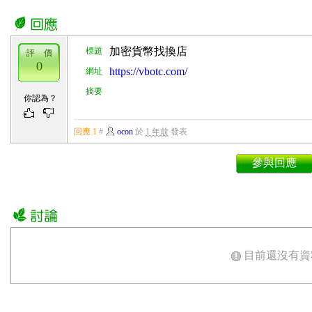
加密貨幣找換店
標題
評 價
0
https://vbotc.com/
網址
摘要
你認為？
回應 1
#
ocon
於
1 年前
發表
參與回應
目前還沒有資