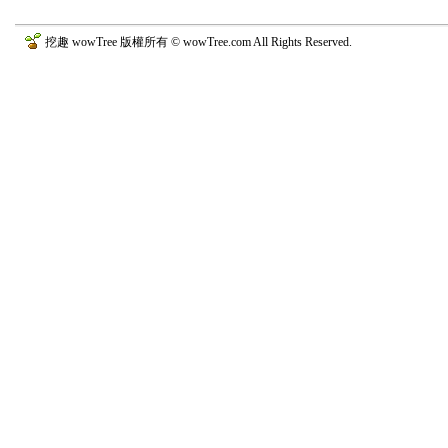
挖趣 wowTree 版權所有 © wowTree.com All Rights Reserved.