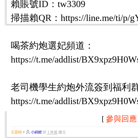
賴賬號ID：tw3309
掃描賴QR：https://line.me/ti/p/g
喝茶約炮選妃頻道：
https://t.me/addlist/BX9xpz9H
老司機學生約炮外流簽到福利
https://t.me/addlist/BX9xpz9H
[
參與回應
主題樹
#
小錦鯉
於
1 年前
建立