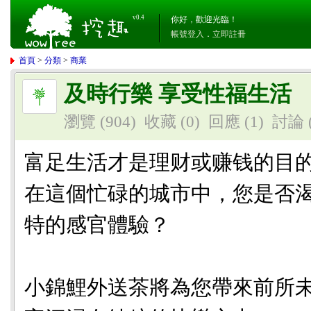
v0.4
你好，歡迎光臨！
帳號登入
．
立即註冊
首頁
>
分類
>
商業
及時行樂 享受性福生活
瀏覽 (904)
收藏 (0)
回應
(1)
討論
富足生活才是理财或赚钱的目
在這個忙碌的城市中，您是否
特的感官體驗？
小錦鯉外送茶將為您帶來前所