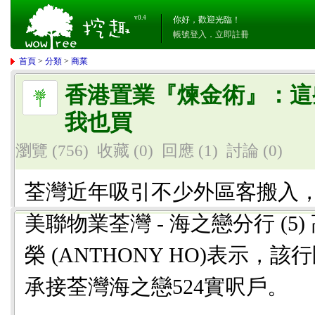
v0.4
你好，歡迎光臨！
帳號登入
．
立即註冊
首頁
>
分類
>
商業
香港置業『煉金術』：這
我也買
瀏覽 (756)
收藏 (0)
回應
(1)
討論
(0)
荃灣近年吸引不少外區客搬入
美聯物業荃灣 - 海之戀分行 (
榮 (ANTHONY HO)表示，該
承接荃灣海之戀524實呎戶。