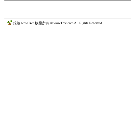
挖趣 wowTree 版權所有 © wowTree.com All Rights Reserved.