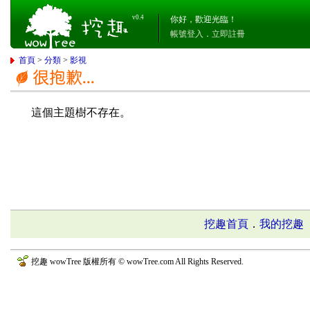
v0.4
你好，歡迎光臨！
帳號登入
．
立即註冊
首頁
>
分類
>
影視
這個主題樹不存在。
挖趣首頁
．
我的挖趣
挖趣 wowTree 版權所有 © wowTree.com All Rights Reserved.