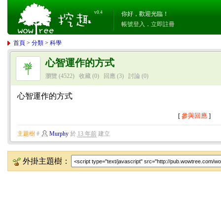
v0.4
你好，歡迎光臨！
帳號登入
．
立即註冊
首頁
>
分類
>
科學
心智運作的方式
瀏覽 (4522)
收藏 (0)
回應
(3)
討論
(0)
心智運作的方式
[
參與回應
]
主題樹
#
Murphy
於
13 年前
建立
外掛主題樹：