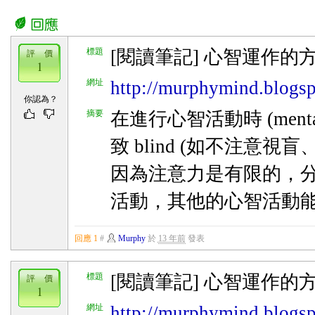
標題
[閱讀筆記] 心智運作的方
評 價
1
網址
http://murphymind.blogspo
你認為？
摘要
在進行心智活動時 (mental
致 blind (如不注意視
因為注意力是有限的，
活動，其他的心智活動
回應 1
#
Murphy
於
13 年前
發表
標題
[閱讀筆記] 心智運作的方式 - 
評 價
1
網址
http://murphymind.blogs