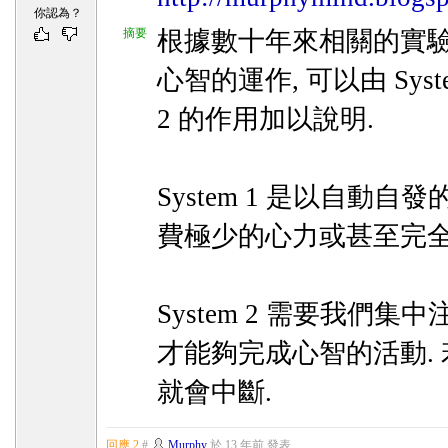
你認為？
摘要
根據數十年來相關的實驗
心智的運作, 可以由 System
2 的作用加以說明.
System 1 是以自動自
費極少的心力或甚至完全
System 2 需要我們集
才能夠完成心智的活動. 
就會中斷.
回應 2
#
Murphy
於
13 年前
發表