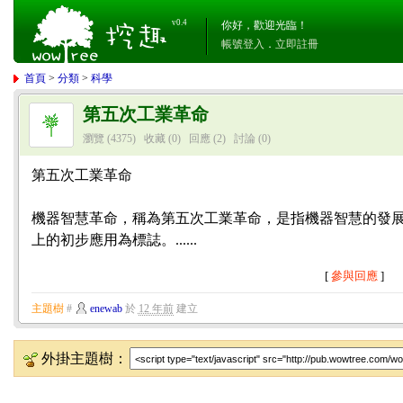
v0.4
你好，歡迎光臨！
帳號登入
．
立即註冊
首頁
>
分類
>
科學
第五次工業革命
瀏覽 (4375)
收藏 (0)
回應
(2)
討論
(0)
第五次工業革命
機器智慧革命，稱為第五次工業革命，是指機器智慧的發展
上的初步應用為標誌。......
[
參與回應
]
主題樹
#
enewab
於
12 年前
建立
外掛主題樹：