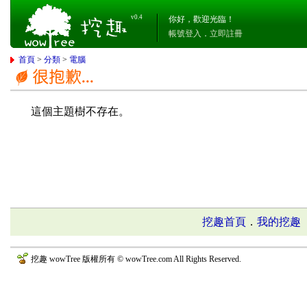
v0.4
你好，歡迎光臨！
帳號登入
．
立即註冊
首頁
>
分類
>
電腦
這個主題樹不存在。
挖趣首頁
．
我的挖趣
挖趣 wowTree 版權所有 © wowTree.com All Rights Reserved.