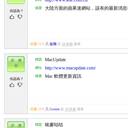
大陸方面的蘋果迷網站，該有的最新消息
摘要
你認為？
回應 12
#
飯團
於
18 年前
發表
MacUpdate
標題
評 價
0
http://www.macupdate.com/
網址
Mac 軟體更新資訊
摘要
你認為？
回應 13
#
Goston
於
18 年前
發表
唉麥咕咕
標題
評 價