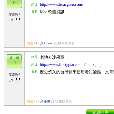
0
http://www.imacguru.com/
網址
Mac 軟體資訊
摘要
你認為？
回應 14
#
Goston
於
18 年前
發表
老地方冰果室
標題
評 價
-1
http://www.frostyplace.com/index.php
網址
歷史悠久的台灣蘋果使用者討論區，文章
摘要
你認為？
回應 15
#
飯團
於
18 年前
發表
參與回應