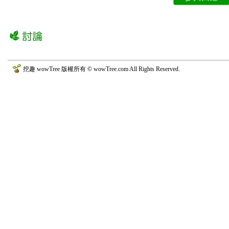
挖趣 wowTree 版權所有 © wowTree.com All Rights Reserved.