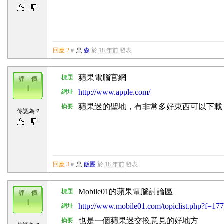
回應 2
#
森
於
18 年前
發表
蘋果電腦官網
標題
評 價
1
http://www.apple.com/
網址
蘋果迷的聖地，有非常多好東西可以下載
摘要
你認為？
回應 3
#
飯團
於
18 年前
發表
Mobile01的蘋果電腦討論區
標題
評 價
1
http://www.mobile01.com/topiclist.php?f=177
網址
也是一個蘋果迷交換意見的好地方
摘要