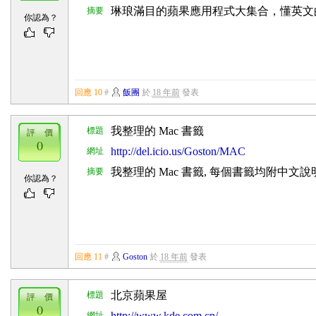
琳琅滿目的蘋果應用程式大集合，懂英文
摘要
你認為？
回應 10
#
飯團
於
18 年前
發表
我整理的 Mac 書籤
標題
評 價
0
http://del.icio.us/Goston/MAC
網址
我整理的 Mac 書籤, 每個書籤均附中文說
摘要
你認為？
回應 11
#
Goston
於
18 年前
發表
北京蘋果屋
標題
評 價
0
http://www.kde.com.cn/
網址