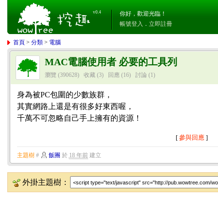
v0.4
你好，歡迎光臨！
帳號登入
．
立即註冊
首頁
>
分類
>
電腦
MAC電腦使用者 必要的工具列
瀏覽 (390628)
收藏 (3)
回應
(16)
討論
(1)
身為被PC包圍的少數族群，
其實網路上還是有很多好東西喔，
千萬不可忽略自己手上擁有的資源！
[
參與回應
]
主題樹
#
飯團
於
18 年前
建立
外掛主題樹：