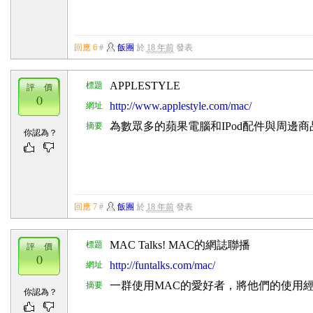
回應 6
#
飯團
於
18 年前
發表
APPLESTYLE
標題
評 價
0
http://www.applestyle.com/mac/
網址
為數眾多的蘋果電腦和IPod配件與周邊商
摘要
你認為？
回應 7
#
飯團
於
18 年前
發表
MAC Talks! MAC的網誌聯播
標題
評 價
0
http://funtalks.com/mac/
網址
一群使用MAC的愛好者，將他們的使用
摘要
你認為？