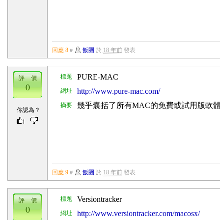
回應 8
#
飯團
於
18 年前
發表
PURE-MAC
標題
評 價
0
http://www.pure-mac.com/
網址
幾乎囊括了所有MAC的免費或試用版軟體，
摘要
你認為？
回應 9
#
飯團
於
18 年前
發表
Versiontracker
標題
評 價
0
http://www.versiontracker.com/macosx/
網址