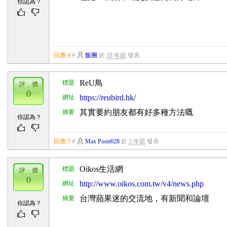
你認為？
回應 4
#
飯團
於
18 年前
發表
ReU鳥
標題
評 價
0
https://reubird.hk/
網址
其實要約朋友都有好多種方法嘅
摘要
你認為？
回應 5
#
Max Poon628
於
5 年前
發表
Oikos生活網
標題
評 價
0
http://www.oikos.com.tw/v4/news.php
網址
台灣蘋果迷的交流地，有新聞和論壇
摘要
你認為？