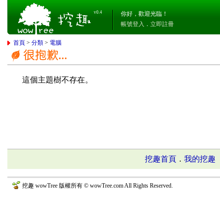
v0.4
你好，歡迎光臨！
帳號登入
．
立即註冊
首頁
>
分類
>
電腦
這個主題樹不存在。
挖趣首頁
．
我的挖趣
挖趣 wowTree 版權所有 © wowTree.com All Rights Reserved.