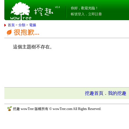
v0.4
你好，歡迎光臨！
帳號登入
．
立即註冊
首頁
>
分類
>
電腦
這個主題樹不存在。
挖趣首頁
．
我的挖趣
挖趣 wowTree 版權所有 © wowTree.com All Rights Reserved.