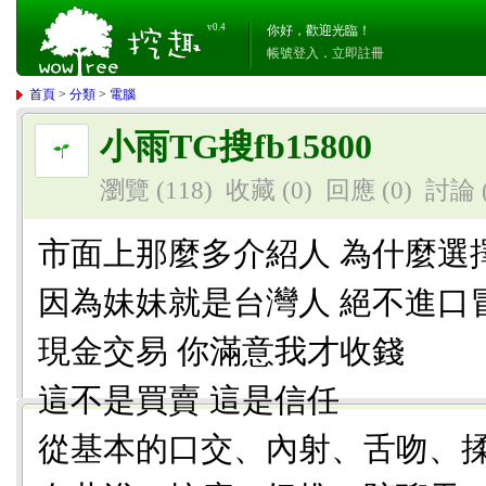
v0.4
你好，歡迎光臨！
帳號登入
．
立即註冊
首頁
>
分類
>
電腦
小雨TG搜fb15800
瀏覽 (118)
收藏 (0)
回應
(0)
討論
市面上那麼多介紹人 為什麼選
因為妹妹就是台灣人 絕不進口
現金交易 你滿意我才收錢
這不是買賣 這是信任
從基本的口交、內射、舌吻、揉