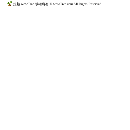
挖趣 wowTree 版權所有 © wowTree.com All Rights Reserved.