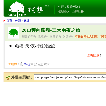
v0.4
你好，歡迎光臨！
帳號登入
．
立即註冊
首頁
>
分類
>
休閒
2013奔向澎湖-三天兩夜之旅
瀏覽 (3708)
收藏 (0)
回應
(15)
討論
(0)
不接受其他人回應
不
2013澎湖3天2夜-行程與遊記
[
參與回應
]
主題樹
#
Ming
於
12 年前
建立
外掛主題樹：