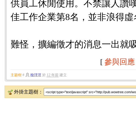
供員工休閒使用。不禁讓人讚嘆， 
佳工作企業第8名，並非浪得虛
難怪，擴編徵才的消息一出就
[
參與回應
主題樹
#
拉汪汪
於
12 年前
建立
外掛主題樹：