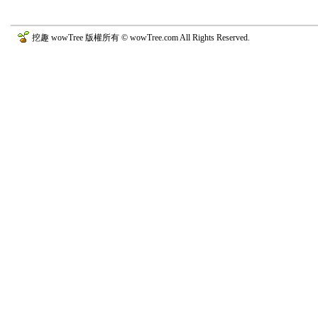
挖趣 wowTree 版權所有 © wowTree.com All Rights Reserved.