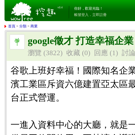
v0.4
你好，歡迎光臨！
帳號登入
．
立即註冊
首頁
>
分類
>
商業
google徵才 打造幸福企業
瀏覽 (3822)
收藏 (0)
回應
(1)
討
谷歌上班好幸福！國際知名企業谷歌(
濱工業區斥資六億建置亞太區
台正式營運。
一進入資料中心的大廳，就是