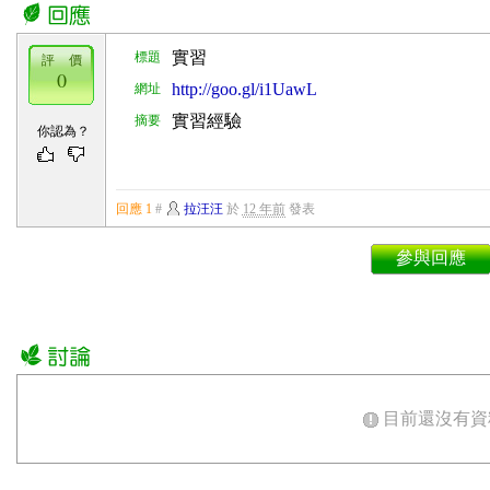
實習
標題
評 價
0
http://goo.gl/i1UawL
網址
實習經驗
摘要
你認為？
回應 1
#
拉汪汪
於
12 年前
發表
參與回應
目前還沒有資