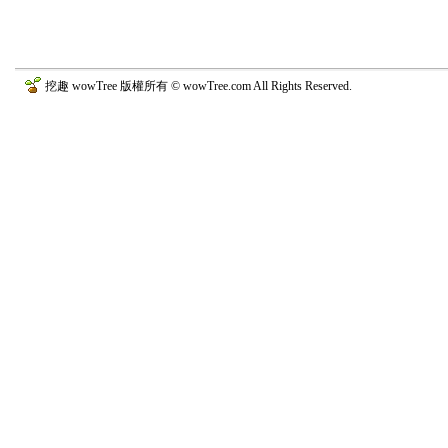
挖趣 wowTree 版權所有 © wowTree.com All Rights Reserved.