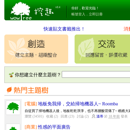
v0.4
你好，歡迎光臨！
帳號登入
．
立即註冊
快速貼文書籤推出！
消
你想建立什麼主題樹？
[電腦]
地板免我掃，交給掃地機器人~ Roomba
自從買了掃地機器人後，地板乾乾淨淨，也不再腰酸背痛了~ 瞧瞧大
瀏覽 (34501)
收藏 (2)
回應 (23)
討論 (2)
溫蒂
於
18 年前
發表
[商業]
性感的平面廣告