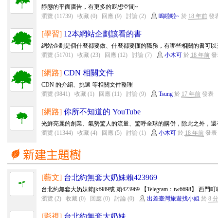
靜態的平面廣告，有更多的遐想空間~
瀏覽 (11739)
收藏 (0)
回應 (9)
討論 (2)
嗚啦啦~
於
18 年前
發
[學習]
12本網站企劃該看的書
網站企劃是個什麼都要做、什麼都要懂的職務，有哪些相關的書可以充實
瀏覽 (51701)
收藏 (23)
回應 (12)
討論 (7)
小木可
於
18 年前
發
[網路]
CDN 相關文件
CDN 的介紹、挑選 等相關文件整理
瀏覽 (9841)
收藏 (1)
回應 (11)
討論 (9)
Tsung
於
17 年前
發表
[網路]
你所不知道的 YouTube
光鮮亮麗的創業、氣勢驚人的流量、驚呼全球的購併，除此之外，還有一些
瀏覽 (11344)
收藏 (4)
回應 (5)
討論 (1)
小木可
於
18 年前
發表
[藝文]
台北約無套大奶妹賴423969
台北約無套大奶妹賴jkf989或 賴423969 【Telegram：tw6698】.西
瀏覽 (2)
收藏 (0)
回應 (0)
討論 (0)
出差臺灣旅遊找小姐
於
8 
[影視]
台北約無套大奶妹