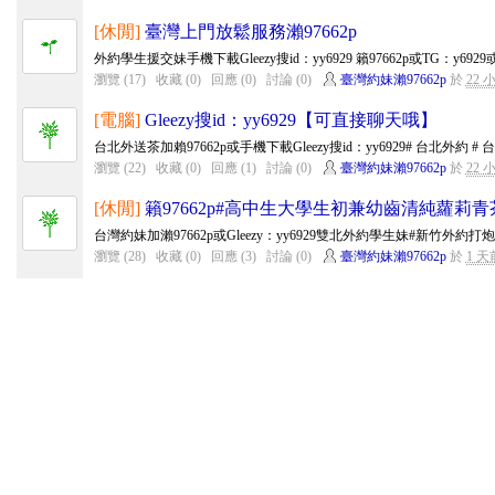
[休閒]
臺灣上門放鬆服務瀨97662p
外約學生援交妹手機下載Gleezy搜id：yy6929 籟97662p或TG：y6929或手
瀏覽 (17)
收藏 (0)
回應 (0)
討論 (0)
臺灣約妹瀨97662p
於
22 
[電腦]
Gleezy搜id：yy6929【可直接聊天哦】
台北外送茶加賴97662p或手機下載Gleezy搜id：yy6929# 台北外約 # 台北外
瀏覽 (22)
收藏 (0)
回應 (1)
討論 (0)
臺灣約妹瀨97662p
於
22 
[休閒]
籟97662p#高中生大學生初兼幼齒清純蘿莉青
台灣約妹加瀨97662p或Gleezy：yy6929雙北外約學生妹#新竹外約打
瀏覽 (28)
收藏 (0)
回應 (3)
討論 (0)
臺灣約妹瀨97662p
於
1 天