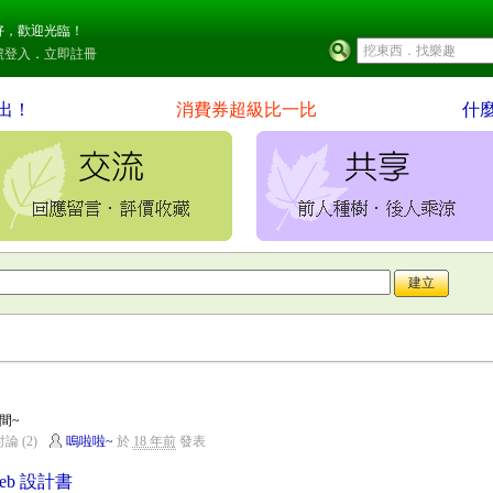
好，歡迎光臨！
號登入
．
立即註冊
出！
消費券超級比一比
什
間~
論 (2)
嗚啦啦~
於
18 年前
發表
eb 設計書