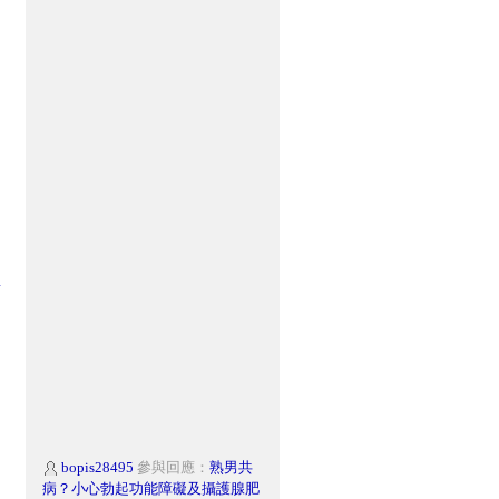
樹
bopis28495
參與回應：
熟男共
病？小心勃起功能障礙及攝護腺肥