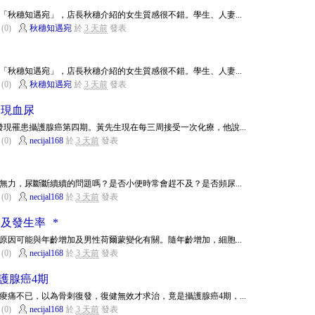
「秋穗知遇宛」，店長秋穗介紹的女生質感很不錯。學生、人妻...
(0)
秋穗知遇宛
於
3 天前
發表
「秋穗知遇宛」，店長秋穗介紹的女生質感很不錯。學生、人妻...
(0)
秋穗知遇宛
於
3 天前
發表
出現血尿
發現罹患攝護腺癌第四期。黃先生現在每三周接受一次化療，他說...
(0)
necijal168
於
3 天前
發表
無力，尿斷斷續續的問題嗎？是否小便時常會趕不及？是否頻尿...
(0)
necijal168
於
3 天前
發表
及發生率 *
原因可能與年齡增加及男性荷爾蒙變化有關。隨年齡增加，細胞...
(0)
necijal168
於
3 天前
發表
護腺癌4期
痠痛不已，以為骨刺復發，復健無效才求治，竟是攝護腺癌4期，...
(0)
necijal168
於
3 天前
發表