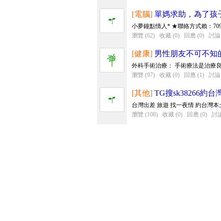
[電腦]
單媽求助，為了孩子咬
小夢鐘點情人* ★聯絡方式賴：7098t，T
瀏覽 (62)
收藏 (0)
回應 (0)
討論 
[健康]
男性朋友不可不知
外科手術治療： 手術療法是治療良
瀏覽 (97)
收藏 (0)
回應 (1)
討論 
[其他]
TG搜sk38266
台灣出差 旅遊 找一夜情 約台灣本土女孩
瀏覽 (108)
收藏 (0)
回應 (0)
討論