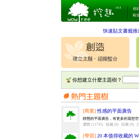
v0.4
你
帳
快速貼文書籤推
你想建立什麼主題樹？
[商業]
性感的平面廣告
靜態的平面廣告，有更多的遐想空
瀏覽 (11745)
收藏 (0)
回應 (9)
討
[學習]
20 本值得收藏的 W