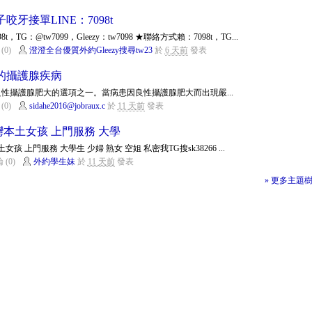
牙接單LINE：7098t
G：@tw7099，Gleezy：tw7098 ★聯絡方式賴：7098t，TG...
(0)
澄澄全台優質外約Gleezy搜尋tw23
於
6 天前
發表
的攝護腺疾病
性攝護腺肥大的選項之一。當病患因良性攝護腺肥大而出現嚴...
(0)
sidahe2016@jobraux.c
於
11 天前
發表
約台灣本土女孩 上門服務 大學
 上門服務 大學生 少婦 熟女 空姐 私密我TG搜sk38266 ...
 (0)
外約學生妹
於
11 天前
發表
» 更多主題