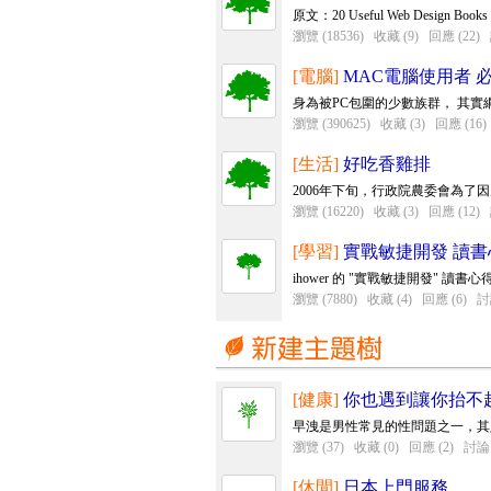
原文：20 Useful Web Design Books Worth
瀏覽 (18536)
收藏 (9)
回應 (22)
[電腦]
MAC電腦使用者 
身為被PC包圍的少數族群， 其
瀏覽 (390625)
收藏 (3)
回應 (16)
[生活]
好吃香雞排
2006年下旬，行政院農委會為了
瀏覽 (16220)
收藏 (3)
回應 (12)
[學習]
實戰敏捷開發 讀書
ihower 的 "實戰敏捷開發" 讀
瀏覽 (7880)
收藏 (4)
回應 (6)
討
[健康]
你也遇到讓你抬不
早洩是男性常見的性問題之一，其
瀏覽 (37)
收藏 (0)
回應 (2)
討論 
[休閒]
日本上門服務