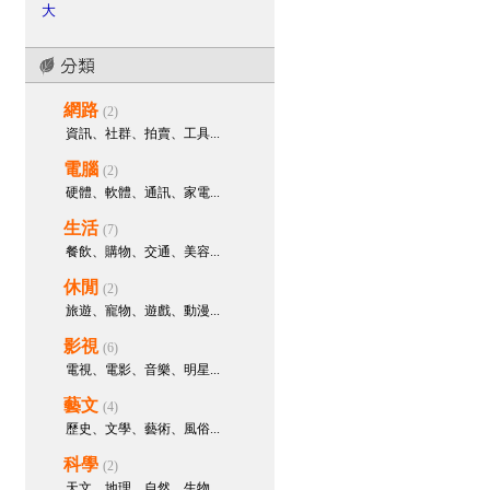
大
bopis28495
參與回應：
男性攝
護腺癌新式診斷方式 可提高準確度
bopis28495
參與回應：
破解
「一夜多次」後的虛脫疲憊感！教
網路
(2)
你如何透過精準營養與充血復原，
資訊、社群、拍賣、工具...
玩轉頂級二連擊！
電腦
(2)
bopis28495
參與回應：
天天久
硬體、軟體、通訊、家電...
坐上班，下半身血液大塞車？解鎖
深蹲與血管營養，打造海綿體充血
生活
(7)
的高速公路！
餐飲、購物、交通、美容...
bopis28495
參與回應：
四種改
休閒
(2)
善早洩方式降級敏感度，讓愛愛抬
旅遊、寵物、遊戲、動漫...
起頭
影視
(6)
bopis28495
建立主題樹：
你也
遇到讓你抬不起頭的症頭嗎
電視、電影、音樂、明星...
necijal168
參與回應：
液態果凍
藝文
(4)
威而鋼Kamagra助勃起增硬
歷史、文學、藝術、風俗...
necijal168
參與回應：
液態果凍
科學
(2)
威而鋼Kamagra助勃起增硬
天文、地理、自然、生物...