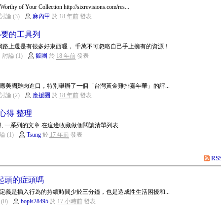
y of Your Collection http://sixrevisions.com/res...
討論 (3)
麻內甲
於
18 年前
發表
必要的工具列
實網路上還是有很多好東西喔， 千萬不可忽略自己手上擁有的資源！
討論 (1)
飯團
於
18 年前
發表
因應美國雞肉進口，特別舉辦了一個「台灣黃金雞排嘉年華」的評...
討論 (2)
應援團
於
18 年前
發表
心得 整理
書心得, 一系列的文章 在這邊收藏做個閱讀清單列表.
論 (1)
Tsung
於
17 年前
發表
RS
起頭的症頭嗎
定義是插入行為的持續時間少於三分鐘，也是造成性生活困擾和...
(0)
bopis28495
於
17 小時前
發表