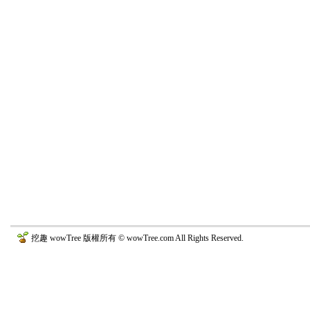
挖趣 wowTree 版權所有 © wowTree.com All Rights Reserved.