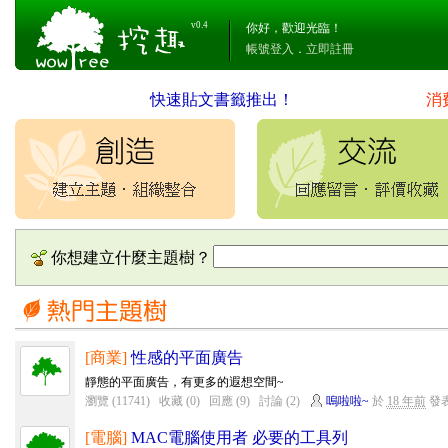
v0.4
你好，歡迎光臨！
帳號登入
．
立即註冊
快速貼文書籤推出！
消
你想建立什麼主題樹？
[商業]
性感的平面廣告
靜態的平面廣告，有更多的遐想空間~
瀏覽 (11741)
收藏 (0)
回應 (9)
討論 (2)
嗚啦啦~
於
18 年前
發
[電腦]
MAC電腦使用者 必要的工具列