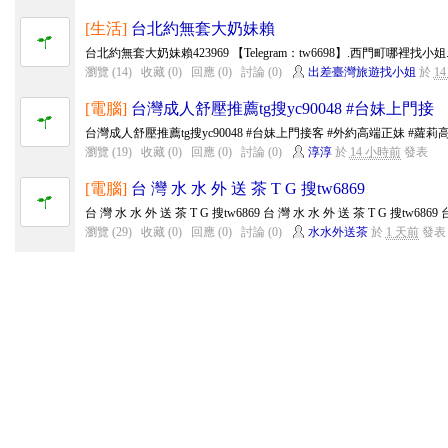
[生活]
台北約無套大奶妹賴
台北約無套大奶妹賴423969 【Telegram：tw6698】.西門町哪裡找小
瀏覽 (14)
收藏 (0)
回應 (0)
討論 (0)
出差臺灣旅遊找小姐
於
1
[電腦]
台灣成人舒壓推薦tg搜yc90048 #台妹上門接
台灣成人舒壓推薦tg搜yc90048 #台妹上門接客 #外約高端正妹 #蘿莉高中生
瀏覽 (19)
收藏 (0)
回應 (0)
討論 (0)
淳淳
於
14 小時前
發表
[電腦]
台 灣 水 水 外 送 茶 T G 搜tw6869
台 灣 水 水 外 送 茶 T G 搜tw6869 台 灣 水 水 外 送 茶 T G 搜tw6869 台
瀏覽 (29)
收藏 (0)
回應 (0)
討論 (0)
水水外送茶
於
1 天前
發表