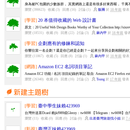
身為被PC包圍的少數族群， 其實網路上還是有很多好東西喔， 千
瀏覽 (390623)
收藏 (3)
回應 (16)
討論 (1)
飯團
於
18 年前
發表
[學習]
20 本值得收藏的 Web 設計書
原文：20 Useful Web Design Books Worthy of Your Collection http://sixrevi
瀏覽 (18531)
收藏 (9)
回應 (22)
討論 (3)
麻內甲
於
18 年前
發
[學習]
企劃應有的修鍊和認知
你響往當一名企劃？還是你已經是企劃？一起來分享與企劃相關的好
瀏覽 (11867)
收藏 (5)
回應 (8)
討論 (1)
麻內甲
於
18 年前
發表
[網路]
Amazon EC2 名詞項目筆記
Amazon EC2 功能 / 名詞 項目紀錄的筆記 取自: Amazon EC2 Firefox ext
瀏覽 (26340)
收藏 (0)
回應 (16)
討論 (2)
Tsung
於
17 年前
發表
[學習]
臺中學生妹賴423969
台灣外送茶Dcard 賴jkf989或Gleezy：tw6698 【Telegram：tw6698
瀏覽 (11)
收藏 (0)
回應 (0)
討論 (0)
出差臺灣旅遊找小姐
於
7
[影視]
臺灣正妹賴423969