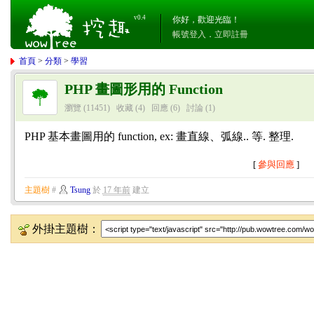
v0.4
你好，歡迎光臨！
帳號登入
．
立即註冊
首頁
>
分類
>
學習
PHP 畫圖形用的 Function
瀏覽 (11451)
收藏 (4)
回應
(6)
討論
(1)
PHP 基本畫圖用的 function, ex: 畫直線、弧線.. 等. 整理.
[
參與回應
]
主題樹
#
Tsung
於
17 年前
建立
外掛主題樹：