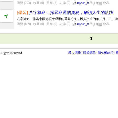
瀏覽 (793)
收藏 (0)
回應 (2)
討論 (0)
mysan_ft
於
1 年前
發表
[學習]
八字算命：探尋命運的奧秘，解讀人生的軌跡
八字算命，作為中國傳統命理學的重要分支，以人出生的年、月、日、時為
瀏覽 (829)
收藏 (0)
回應 (0)
討論 (0)
mysan_ft
於
1 年前
發表
1
飛比價格
服務條款
隱私權政策
ights Reserved.