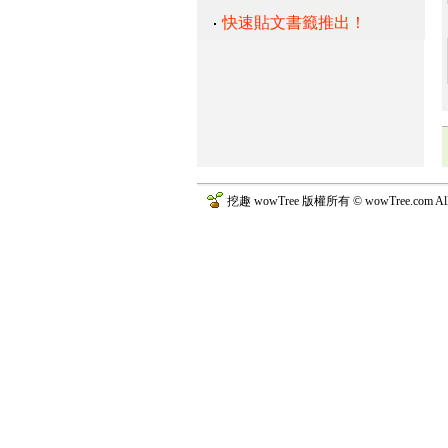
快速貼文書籤推出！
挖趣 wowTree 版權所有 © wowTree.com All R