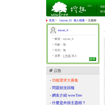
v0.4
你
帳
首頁
>
《mysan_ft》個人檔案
> 主題樹
mysan_ft
帳號：mysan_ft
年齡：無
性別：無
資歷：
1 年前
加入
檢舉
功能需求大募集
問題狀況回報
網友介紹 wowTree
什麼是外掛主題樹？